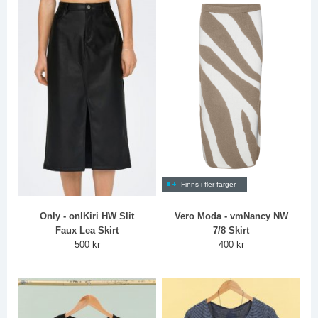
Finns i fler färger
Only - onlKiri HW Slit
Vero Moda - vmNancy NW
Faux Lea Skirt
7/8 Skirt
500 kr
400 kr