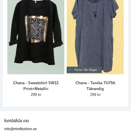
Finns i fler färger
Chana - Sweatshirt SW12
Chana - Tunika TU79A
Print+Metallic
Tätrandig
299 kr
299 kr
kontakta oss
info@mintfashion.se