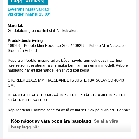
Lägg i varukorg
Leverans nästa vardag
vid order innan kl 15:00*
Material:
Guldplätering på rostfritt stål. Nickelsäkert.
Produktbeskrivning:
109296 - Pebble Mini Necklace Gold / 109295 - Pebble Mini Necklace
Steel från Edblad.
Populära Pebble, inspirerad av både havets lugn och dess naturliga
rörelse som ger stenarna sin mjuka form, är här i en minimodell. Pebble
halsband har ett litet hänge i en snygg kort kedja.
STORLEK 12X15 MM, HALSBANDETS JUSTERBARA LÄNGD 40-43
CM.
BLANK GULDPLÄTERING PÅ ROSTFRITT STÅL / BLANKT ROSTFRITT
STÅL. NICKELSÄKERT.
Köp fler delar i samma serie för att få ett fint set. Sök på "Edblad - Pebble"
Köp något av våra populära basplagg!
Se alla våra
basplagg här