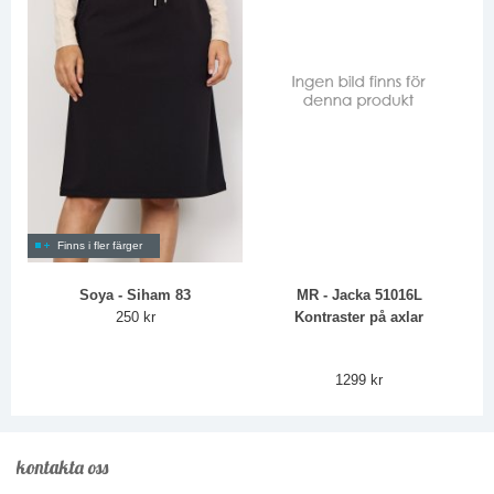
Finns i fler färger
Soya - Siham 83
MR - Jacka 51016L
250 kr
Kontraster på axlar
1299 kr
kontakta oss