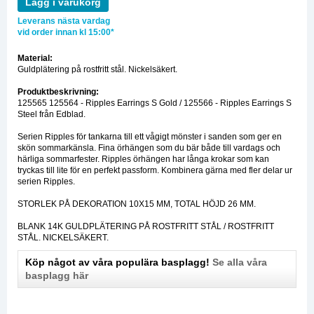
Lägg i varukorg
Leverans nästa vardag
vid order innan kl 15:00*
Material:
Guldplätering på rostfritt stål. Nickelsäkert.
Produktbeskrivning:
125565 125564 - Ripples Earrings S Gold / 125566 - Ripples Earrings S
Steel från Edblad.
Serien Ripples för tankarna till ett vågigt mönster i sanden som ger en
skön sommarkänsla. Fina örhängen som du bär både till vardags och
härliga sommarfester. Ripples örhängen har långa krokar som kan
tryckas till lite för en perfekt passform. Kombinera gärna med fler delar ur
serien Ripples.
STORLEK PÅ DEKORATION 10X15 MM, TOTAL HÖJD 26 MM.
BLANK 14K GULDPLÄTERING PÅ ROSTFRITT STÅL / ROSTFRITT
STÅL. NICKELSÄKERT.
Köp något av våra populära basplagg!
Se alla våra
basplagg här