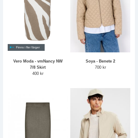
Finns i fler färger
Vero Moda - vmNancy NW
Soya - Benete 2
7/8 Skirt
700 kr
400 kr