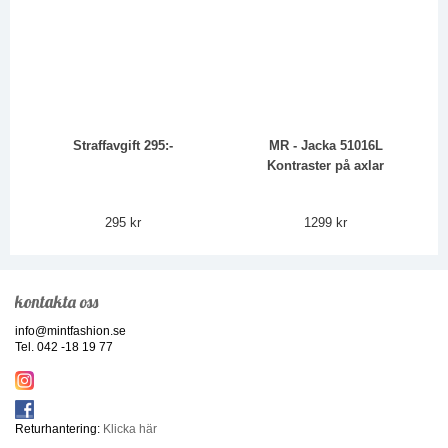
Straffavgift 295:-
MR - Jacka 51016L
Kontraster på axlar
295 kr
1299 kr
kontakta oss
info@mintfashion.se
Tel. 042 -18 19 77
Returhantering:
Klicka här