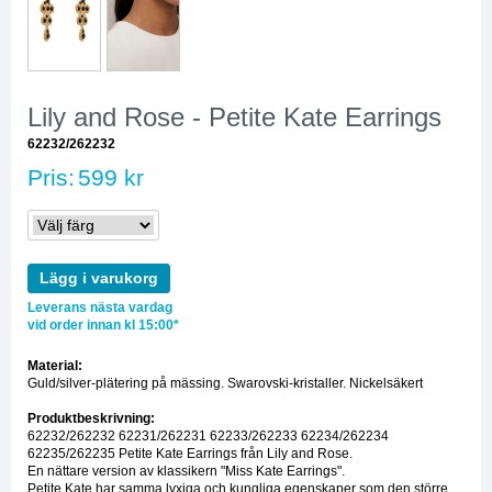
Lily and Rose - Petite Kate Earrings
62232/262232
Pris:
599 kr
Lägg i varukorg
Leverans nästa vardag
vid order innan kl 15:00*
Material:
Guld/silver-plätering på mässing. Swarovski-kristaller. Nickelsäkert
Produktbeskrivning:
62232/262232 62231/262231 62233/262233 62234/262234
62235/262235 Petite Kate Earrings från Lily and Rose.
En nättare version av klassikern "Miss Kate Earrings".
Petite Kate har samma lyxiga och kungliga egenskaper som den större