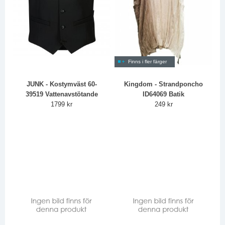
Finns i fler färger
JUNK - Kostymväst 60-
Kingdom - Strandponcho
39519 Vattenavstötande
ID64069 Batik
1799 kr
249 kr