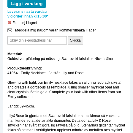
Lägg i varukorg
Leverans nästa vardag
vid order innan kl 15:00*
Finns ej i lagret
Meddela mig när/om varan kommer tillbaka i lager
Material:
Guld/silver-plätering på mässing. Swarovski-kristaller. Nickelsäkert
Produktbeskrivning:
41064 - Emily Necklace - Jet från Lily and Rose.
Glowing with light, our Emily necklace takes an alluring jet black crystal
and creates a gorgeous assemblage, using smaller mystical opal and
clear crystals. Set in gold. Complete your look with other items from our
Emily collection.
Längd: 39-45cm.
Lily&Rose är gjorda med Swarovski-kristaller som skimrar så vackert att
man kunde tro att det är äkta diamanter. Detta gör att Lily & Rose
smycken har svårt att göra sig rättvisa på bild. Stenarnas glitter tar mycket
fokus så att man i verkligheten upplever mindre av metallen och mycket