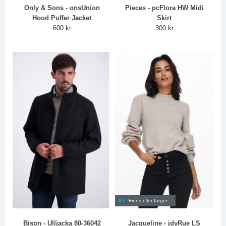
Only & Sons - onsUnion
Pieces - pcFlora HW Midi
Hood Puffer Jacket
Skirt
600 kr
300 kr
Finns i fler färger
Bison - Ulljacka 80-36042
Jacqueline - jdyRue LS