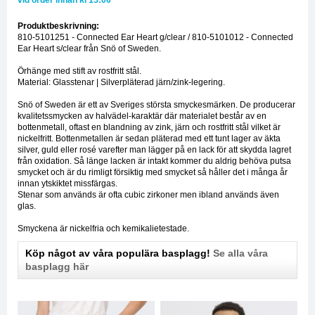
vid order innan kl 15:00*
Produktbeskrivning:
810-5101251 - Connected Ear Heart g/clear / 810-5101012 - Connected
Ear Heart s/clear från Snö of Sweden.
Örhänge med stift av rostfritt stål.
Material: Glasstenar | Silverpläterad järn/zink-legering.
Snö of Sweden är ett av Sveriges största smyckesmärken. De producerar
kvalitetssmycken av halvädel-karaktär där materialet består av en
bottenmetall, oftast en blandning av zink, järn och rostfritt stål vilket är
nickelfritt. Bottenmetallen är sedan pläterad med ett tunt lager av äkta
silver, guld eller rosé varefter man lägger på en lack för att skydda lagret
från oxidation. Så länge lacken är intakt kommer du aldrig behöva putsa
smycket och är du rimligt försiktig med smycket så håller det i många år
innan ytskiktet missfärgas.
Stenar som används är ofta cubic zirkoner men ibland används även
glas.
Smyckena är nickelfria och kemikalietestade.
Köp något av våra populära basplagg!
Se alla våra
basplagg här