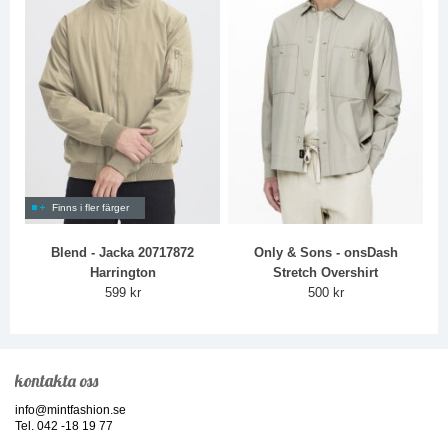
Finns i fler färger
Blend - Jacka 20717872
Only & Sons - onsDash
Harrington
Stretch Overshirt
599 kr
500 kr
kontakta oss
info@mintfashion.se
Tel. 042 -18 19 77