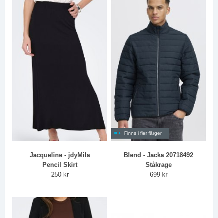
Finns i fler färger
Jacqueline - jdyMila
Blend - Jacka 20718492
Pencil Skirt
Ståkrage
250 kr
699 kr