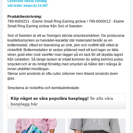
Leverans nästa vardag
vid order innan kl 15:00*
Produktbeskrivning:
789-6000251 - Elaine Small Ring Earring g/clear / 789-6000012 - Elaine
Small Ring Earring s/clear från Snö of Sweden.
Snö of Sweden är ett av Sveriges största smyckesmärken. De producerar
kvalitetssmycken av halvädel-karaktär där materialet består av en
bottenmetall, oftast en blandning av zink, järn och rostfritt stål vilket är
nickelfritt. Bottenmetallen är sedan pläterad med ett tunt lager av äkta
silver, guld eller rosé varefter man lägger på en lack för att skydda lagret
från oxidation. Så länge lacken är intakt kommer du aldrig behöva putsa
smycket och är du rimligt försiktig med smycket så håller det i många år
innan ytskiktet missfärgas.
Stenar som används är ofta cubic zirkoner men ibland används även
glas.
Smyckena är nickelfria och kemikalietestade.
Köp något av våra populära basplagg!
Se alla våra
basplagg här