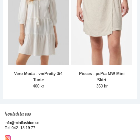
Vero Moda - vmPretty 3/4
Pieces - pcPia MW Mini
Tunic
Skirt
400 kr
350 kr
kontakta oss
info@mintfashion.se
Tel. 042 -18 19 77