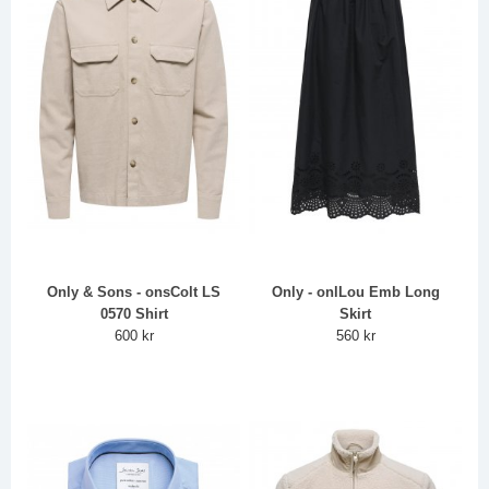
Only & Sons - onsColt LS
Only - onlLou Emb Long
0570 Shirt
Skirt
600 kr
560 kr