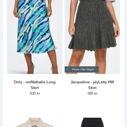
Finns i fler färger
Only - onlNathalie Long
Jacqueline - jdyLetty HW
Skirt
Skirt
430 kr
380 kr