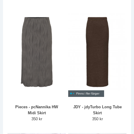
Finns i fler färger
Pieces - pcNannika HW
JDY - jdyTurbo Long Tube
Midi Skirt
Skirt
350 kr
350 kr