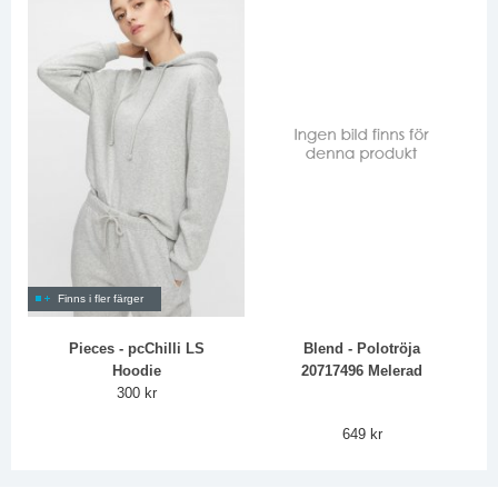
Finns i fler färger
Pieces - pcChilli LS
Blend - Polotröja
Hoodie
20717496 Melerad
300 kr
649 kr