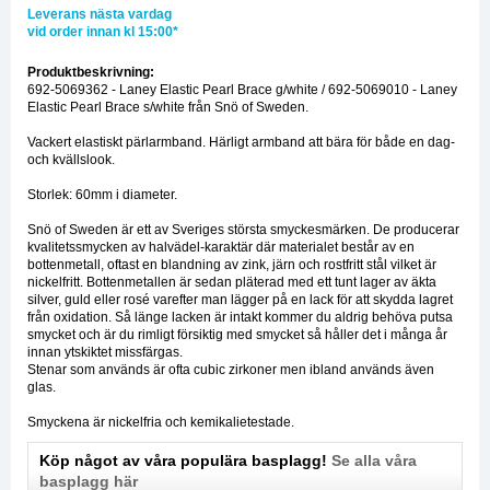
Leverans nästa vardag
vid order innan kl 15:00*
Produktbeskrivning:
692-5069362 - Laney Elastic Pearl Brace g/white / 692-5069010 - Laney
Elastic Pearl Brace s/white från Snö of Sweden.
Vackert elastiskt pärlarmband. Härligt armband att bära för både en dag-
och kvällslook.
Storlek: 60mm i diameter.
Snö of Sweden är ett av Sveriges största smyckesmärken. De producerar
kvalitetssmycken av halvädel-karaktär där materialet består av en
bottenmetall, oftast en blandning av zink, järn och rostfritt stål vilket är
nickelfritt. Bottenmetallen är sedan pläterad med ett tunt lager av äkta
silver, guld eller rosé varefter man lägger på en lack för att skydda lagret
från oxidation. Så länge lacken är intakt kommer du aldrig behöva putsa
smycket och är du rimligt försiktig med smycket så håller det i många år
innan ytskiktet missfärgas.
Stenar som används är ofta cubic zirkoner men ibland används även
glas.
Smyckena är nickelfria och kemikalietestade.
Köp något av våra populära basplagg!
Se alla våra
basplagg här