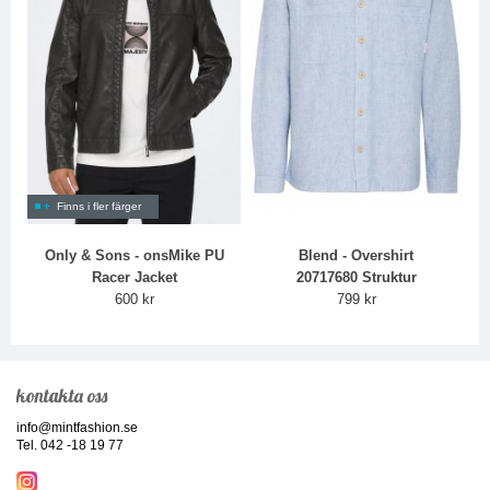
Finns i fler färger
Only & Sons - onsMike PU
Blend - Overshirt
Racer Jacket
20717680 Struktur
600 kr
799 kr
kontakta oss
info@mintfashion.se
Tel. 042 -18 19 77