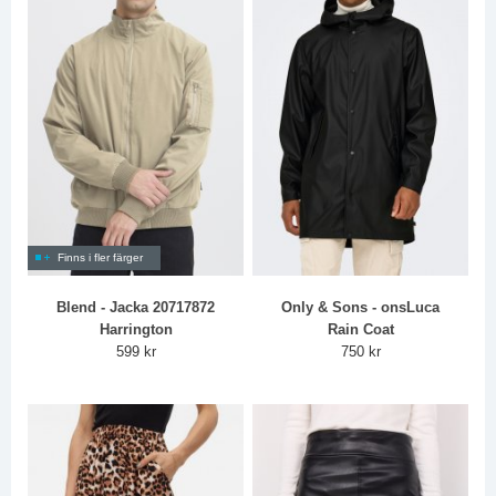
Finns i fler färger
Blend - Jacka 20717872
Only & Sons - onsLuca
Harrington
Rain Coat
599 kr
750 kr