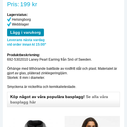
Pris:
199 kr
Lagerstatus:
Helsingborg
Webblager
Lägg i varukorg
Leverans nästa vardag
vid order innan kl 15:00*
Produktbeskrivning:
692-5302010 Laney Pearl Earring från Snö of Sweden.
Örhänge med tillhörande bakfäste av rostfritt stål och plast. Materialet är
gjort av glas, pläterad zinklegering/järn.
Storlek: 8 mm i diameter.
Smyckena är nickelfria och kemikalietestade.
Köp något av våra populära basplagg!
Se alla våra
basplagg här