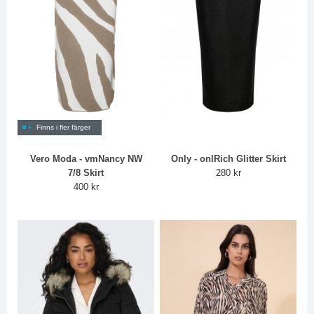
Finns i fler färger
Vero Moda - vmNancy NW
Only - onlRich Glitter Skirt
7/8 Skirt
280 kr
400 kr