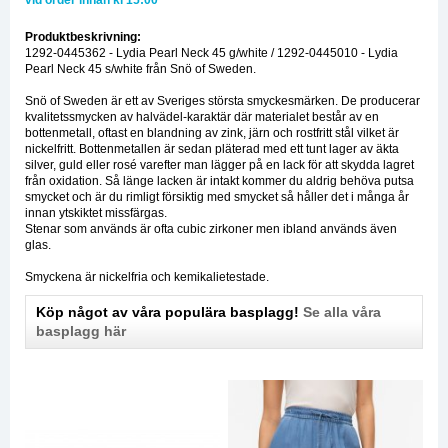
vid order innan kl 15:00*
Produktbeskrivning:
1292-0445362 - Lydia Pearl Neck 45 g/white / 1292-0445010 - Lydia
Pearl Neck 45 s/white från Snö of Sweden.
Snö of Sweden är ett av Sveriges största smyckesmärken. De producerar
kvalitetssmycken av halvädel-karaktär där materialet består av en
bottenmetall, oftast en blandning av zink, järn och rostfritt stål vilket är
nickelfritt. Bottenmetallen är sedan pläterad med ett tunt lager av äkta
silver, guld eller rosé varefter man lägger på en lack för att skydda lagret
från oxidation. Så länge lacken är intakt kommer du aldrig behöva putsa
smycket och är du rimligt försiktig med smycket så håller det i många år
innan ytskiktet missfärgas.
Stenar som används är ofta cubic zirkoner men ibland används även
glas.
Smyckena är nickelfria och kemikalietestade.
Köp något av våra populära basplagg!
Se alla våra
basplagg här