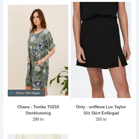
Finns i fler färger
Chana - Tunika TU210
Only - onlNova Lux Taylor
Storblommig
Slit Skirt Enfärgad
299 kr
250 kr