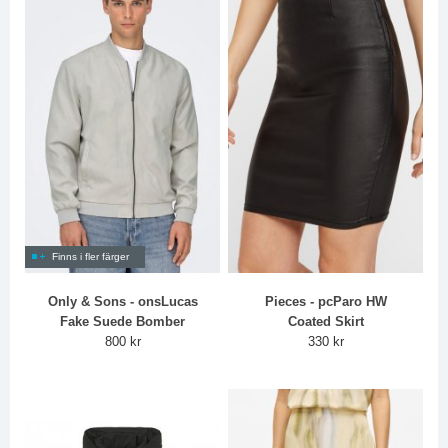
Finns i fler färger
Only & Sons - onsLucas
Pieces - pcParo HW
Fake Suede Bomber
Coated Skirt
800 kr
330 kr