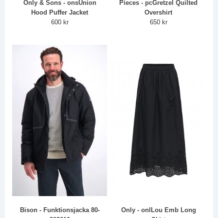
Only & Sons - onsUnion
Pieces - pcGretzel Quilted
Hood Puffer Jacket
Overshirt
600 kr
650 kr
Bison - Funktionsjacka 80-
Only - onlLou Emb Long