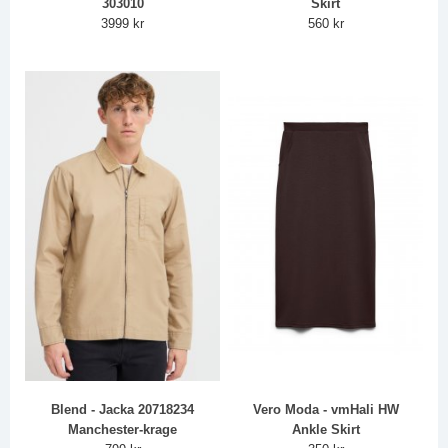
303010
Skirt
3999 kr
560 kr
Blend - Jacka 20718234
Vero Moda - vmHali HW
Manchester-krage
Ankle Skirt