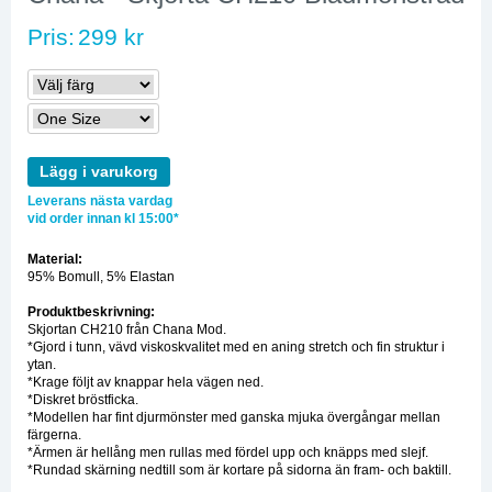
Pris:
299 kr
Lägg i varukorg
Leverans nästa vardag
vid order innan kl 15:00*
Material:
95% Bomull, 5% Elastan
Produktbeskrivning:
Skjortan CH210 från Chana Mod.
*Gjord i tunn, vävd viskoskvalitet med en aning stretch och fin struktur i
ytan.
*Krage följt av knappar hela vägen ned.
*Diskret bröstficka.
*Modellen har fint djurmönster med ganska mjuka övergångar mellan
färgerna.
*Ärmen är hellång men rullas med fördel upp och knäpps med slejf.
*Rundad skärning nedtill som är kortare på sidorna än fram- och baktill.