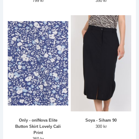
799 kr
350 kr
Only - onlNova Elite
Soya - Siham 90
Button Skirt Lovely Cali
300 kr
Print
360 kr