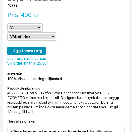
40772
Pris:
400 kr
Lägg i varukorg
Leverans nästa vardag
vid order innan kl 15:00*
Material:
100% Viskos - Lenzing-miljömärkt
Produktbeskrivning:
40772 - RC-Radia 196 från Soya Concept är tillverkad av 100%
ECOVERO viskos med mjukt fall. Designen har ett rynkat ok, en snygg
knappslå och mjukt elastiska ärmmuddar för extra detaljer. Den här
blusen passar till många olika nederderdelar och gör det enkelt att gå
från dag till kväll.
Normal i storleken.
Köp något av våra populära basplagg!
Se alla våra