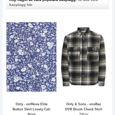
basplagg här
Only - onlNova Elite
Only & Sons - onsBaz
Button Skirt Lovely Cali
OVR Brush Check Shirt
Print
700 kr