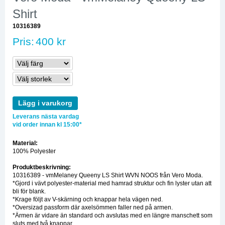
Shirt
10316389
Pris:
400 kr
Lägg i varukorg
Leverans nästa vardag
vid order innan kl 15:00*
Material:
100% Polyester
Produktbeskrivning:
10316389 - vmMelaney Queeny LS Shirt WVN NOOS från Vero Moda.
*Gjord i vävt polyester-material med hamrad struktur och fin lyster utan att
bli för blank.
*Krage följt av V-skärning och knappar hela vägen ned.
*Oversizad passform där axelsömmen faller ned på armen.
*Ärmen är vidare än standard och avslutas med en längre manschett som
sluts med två knappar.