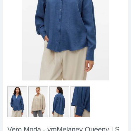
Vero Moda - vmMelaney Queeny LS