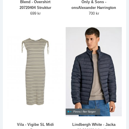
Blend - Overshirt
Only & Sons -
20720404 Struktur
onsAlexander Harrington
699 kr
700 kr
Finns i fler färger
Vila - Vigibe SL Midi
Lindbergh White - Jacka