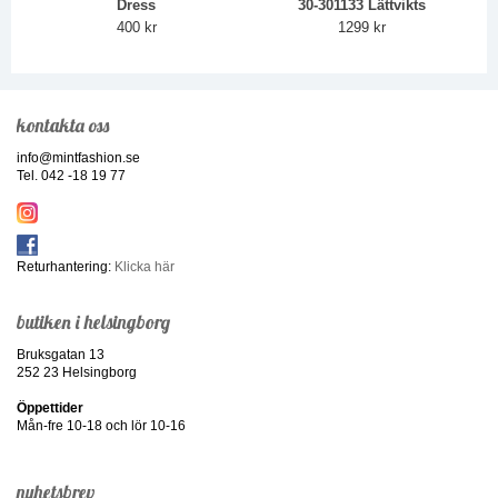
Dress
30-301133 Lättvikts
400 kr
1299 kr
kontakta oss
info@mintfashion.se
Tel. 042 -18 19 77
Returhantering:
Klicka här
butiken i helsingborg
Bruksgatan 13
252 23 Helsingborg
Öppettider
Mån-fre 10-18 och lör 10-16
nyhetsbrev