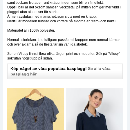
samt tjockare tyglager runt knäppningen som blir en fin effekt.
Upptill bak är det oksöm samt en veckdetalj på mitten som ger mer vidd i
plagget utan att det ser för stort ut.
Ärmen avslutas med manschett som sluts med en knapp.
Nedtill är modellen rundad och kortare på sidorna än fram- och baktill.
Materialet är i 100% polyester.
Normal i storleken. Lite luftigare passform i kroppen men normal i ärmar
och över axlarna så de flesta tar sin vanliga storlek.
Serien Vilucy finns i flera olika färger, print och modeller. Sök på "Vilucy" i
sökrutan högst upp på sidan.
Köp något av våra populära basplagg!
Se alla våra
basplagg här