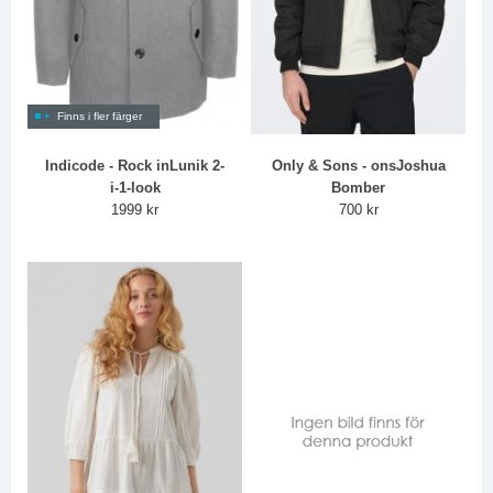
Finns i fler färger
Indicode - Rock inLunik 2-
Only & Sons - onsJoshua
i-1-look
Bomber
1999 kr
700 kr