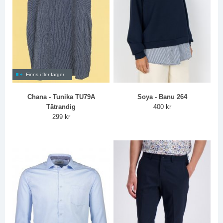
Finns i fler färger
Chana - Tunika TU79A
Soya - Banu 264
Tätrandig
400 kr
299 kr