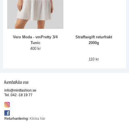
Vero Moda - vmPretty 3/4
Straffavgift returfrakt
Tunic
2000g
400 kr
110 kr
kontakta oss
info@mintfashion.se
Tel. 042 -18 19 77
Returhantering:
Klicka här