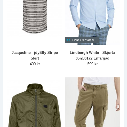
Finns i fler färger
Jacqueline - jdyElly Stripe
Lindbergh White - Skjorta
Skirt
30-203172 Enfärgad
400 kr
599 kr