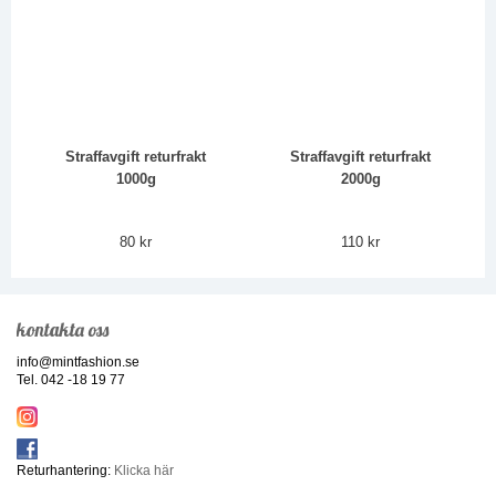
Straffavgift returfrakt
Straffavgift returfrakt
1000g
2000g
80 kr
110 kr
kontakta oss
info@mintfashion.se
Tel. 042 -18 19 77
Returhantering:
Klicka här