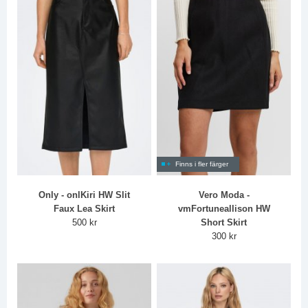
Finns i fler färger
Only - onlKiri HW Slit
Vero Moda -
Faux Lea Skirt
vmFortuneallison HW
500 kr
Short Skirt
300 kr