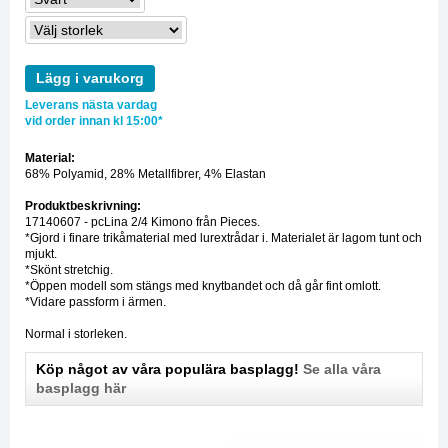
Lägg i varukorg
Leverans nästa vardag
vid order innan kl 15:00*
Material:
68% Polyamid, 28% Metallfibrer, 4% Elastan
Produktbeskrivning:
17140607 - pcLina 2/4 Kimono från Pieces.
*Gjord i finare trikåmaterial med lurextrådar i. Materialet är lagom tunt och
mjukt.
*Skönt stretchig.
*Öppen modell som stängs med knytbandet och då går fint omlott.
*Vidare passform i ärmen.
Normal i storleken.
Köp något av våra populära basplagg!
Se alla våra
basplagg här