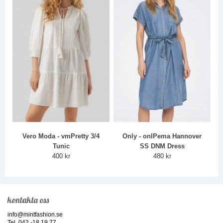
Vero Moda - vmPretty 3/4
Only - onlPema Hannover
Tunic
SS DNM Dress
400 kr
480 kr
kontakta oss
info@mintfashion.se
Tel. 042 -18 19 77