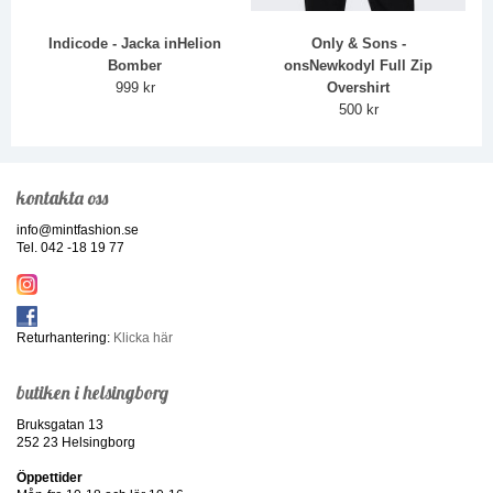
Indicode - Jacka inHelion
Only & Sons -
Bomber
onsNewkodyl Full Zip
999 kr
Overshirt
500 kr
kontakta oss
info@mintfashion.se
Tel. 042 -18 19 77
Returhantering:
Klicka här
butiken i helsingborg
Bruksgatan 13
252 23 Helsingborg
Öppettider