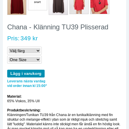
Chana - Klänning TU39 Plisserad
Pris:
349 kr
Lägg i varukorg
Leverans nästa vardag
vid order innan kl 15:00*
Material:
65% Viskos, 35% Ull
Produktbeskrivning:
Klänningen/Tunikan TU39 från Chana är en tunika/klänning med fin
struktur och melange-effekt i ytan som är riktigt mjuk och stretchig samt
lätt "luddig". Materialet känns inte stickigt men får ändå en fin höstig look.
Är man mycket känslig mot ull så kan man ha en underklänning eller ett