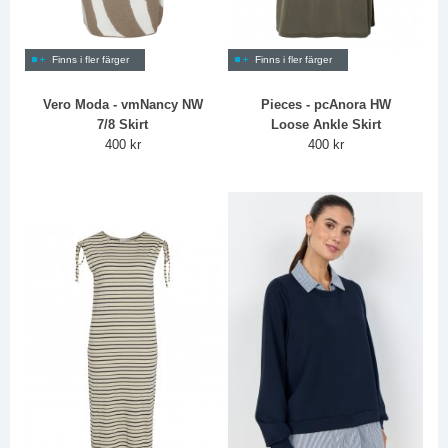
Finns i fler färger
Finns i fler färger
Vero Moda - vmNancy NW
Pieces - pcAnora HW
7/8 Skirt
Loose Ankle Skirt
400 kr
400 kr