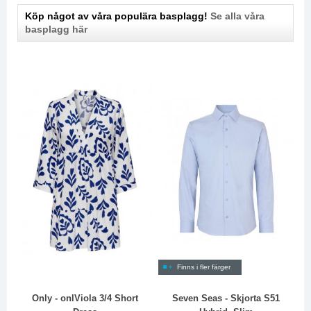
Köp något av våra populära basplagg!
Se alla våra
basplagg här
Finns i fler färger
Only - onlViola 3/4 Short
Seven Seas - Skjorta S51