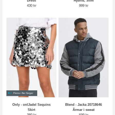
Dress
Hybrid, Slim
430 kr
999 kr
Finns i fler färger
Only - onlJadel Sequins
Blend - Jacka 20718646
Skirt
Ärmar i sweat
380 kr
699 kr