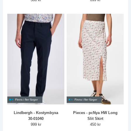
Finns i fler färger
Finns i fler färger
Lindbergh - Kostymbyxa
Pieces - pcNya HW Long
30-01040
Slit Skirt
999 kr
450 kr