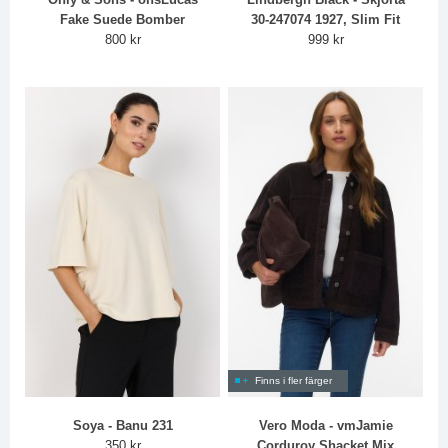
Fake Suede Bomber
30-247074 1927, Slim Fit
800 kr
999 kr
Finns i fler färger
Soya - Banu 231
Vero Moda - vmJamie
350 kr
Corduroy Shacket Mix