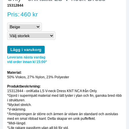
15312844
Pris:
460 kr
Lägg i varukorg
Leverans nästa vardag
vid order innan kl 15:00*
Material:
50% Viskos, 27% Nylon, 23% Polyester
Produktbeskrivning:
15312844 - onlKatia LS V-neck Dress KNT NCA från Only.
*Gjord i supermjukt material med lätt lyster i ytan och fin, ganska bred ribb
i strukturen.
*Mycket stretch.
*V-skärning.
*Ärmöppningen är större och ärmen är vidare än standard och avslutas
med en smal ribbad kant. Detta skapar en unik puffeffekt.
*Midi-längd.
*Lite rakare passform utan att bli för vid.