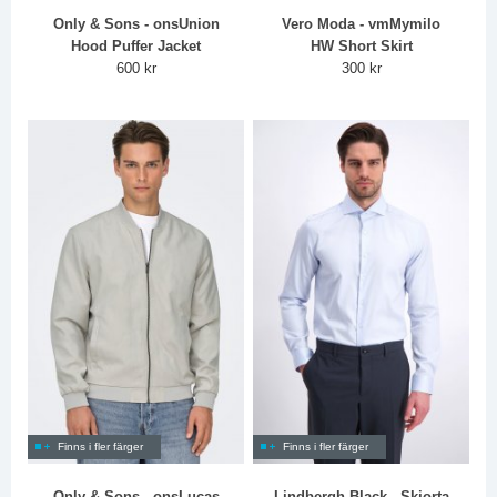
Only & Sons - onsUnion
Vero Moda - vmMymilo
Hood Puffer Jacket
HW Short Skirt
600 kr
300 kr
Finns i fler färger
Finns i fler färger
Only & Sons - onsLucas
Lindbergh Black - Skjorta