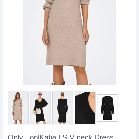
Only - onlKatia LS V-neck Dress