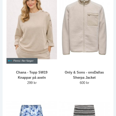
Finns i fler färger
Chana - Topp SW19
Only & Sons - onsDallas
Knappar på axeln
Sherpa Jacket
299 kr
600 kr