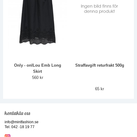
Only - onlLou Emb Long
Straffavgift returfrakt 500g
Skirt
560 kr
65 kr
kontakta oss
info@mintfashion.se
Tel. 042 -18 19 77