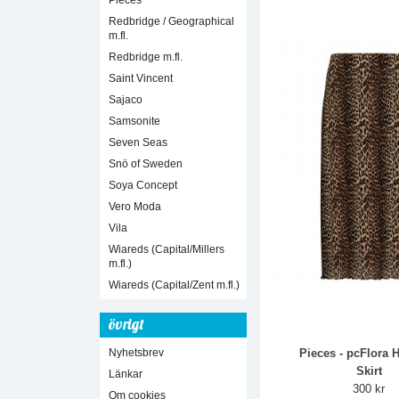
Pieces
Redbridge / Geographical
m.fl.
Redbridge m.fl.
Saint Vincent
Sajaco
Samsonite
Seven Seas
Snö of Sweden
Soya Concept
Vero Moda
Vila
Wiareds (Capital/Millers
m.fl.)
Wiareds (Capital/Zent m.fl.)
övrigt
Pieces - pcFlora 
Nyhetsbrev
Skirt
Länkar
300 kr
Om cookies