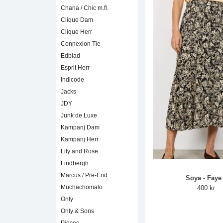
Chana / Chic m.fl.
Clique Dam
Clique Herr
Connexion Tie
Edblad
Esprit Herr
Indicode
Jacks
JDY
Junk de Luxe
Kampanj Dam
Kampanj Herr
Lily and Rose
Lindbergh
Marcus / Pre-End
Soya - Faye
Muchachomalo
400 kr
Only
Only & Sons