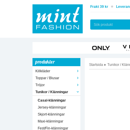
Frakt 39 kr
Leverans
produkter
Startsida
»
Tunikor / Klän
Killkläder
Toppar / Blusar
Tröjor
Tunikor / Klänningar
Casal-klänningar
Jersey-klänningar
Skjort-klänningar
Maxi-klänningar
Fest/Fin-klänningar