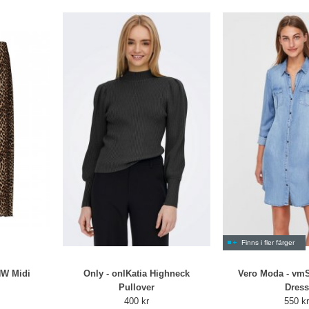
Finns i fler färger
HW Midi
Only - onlKatia Highneck
Vero Moda - vmS
Pullover
Dress
400 kr
550 k