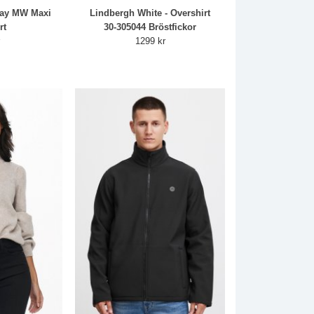
Say MW Maxi
Lindbergh White - Overshirt
rt
30-305044 Bröstfickor
r
1299 kr