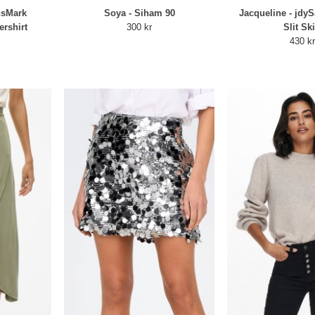
nsMark
Soya - Siham 90
Jacqueline - jdy
rshirt
300 kr
Slit Ski
430 k