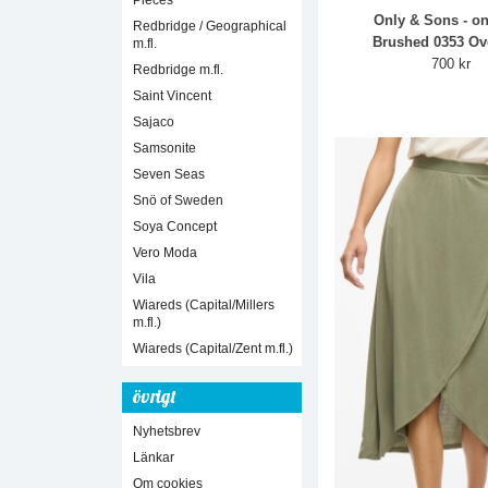
Pieces
Only & Sons - o
Redbridge / Geographical
Brushed 0353 Ove
m.fl.
700 kr
Redbridge m.fl.
Saint Vincent
Sajaco
Samsonite
Seven Seas
Snö of Sweden
Soya Concept
Vero Moda
Vila
Wiareds (Capital/Millers
m.fl.)
Wiareds (Capital/Zent m.fl.)
övrigt
Nyhetsbrev
Länkar
Om cookies