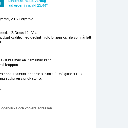
Leverans nästa vardag
g
vid order innan kl 15:00*
yester, 20% Polyamid
:
neck L/S Dress från Vila.
stickad kvalitet med otroligt mjuk, följsam känsla som får lätt
ll.
m avslutas med en insmalnad kant.
m i kroppen.
 ribbat material tenderar att smita åt. Så gillar du inte
man välja en storlek större.
t
Högerklicka och kopiera adressen