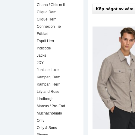
Chana / Chic m.fl.
Köp något av våra
Clique Dam
Clique Herr
Connexion Tie
Edblad
Esprit Herr
Indicode
Jacks
JDY
Junk de Luxe
Kampanj Dam
Kampanj Herr
Lily and Rose
Lindbergh
Marcus / Pre-End
Muchachomalo
Only
Only & Sons