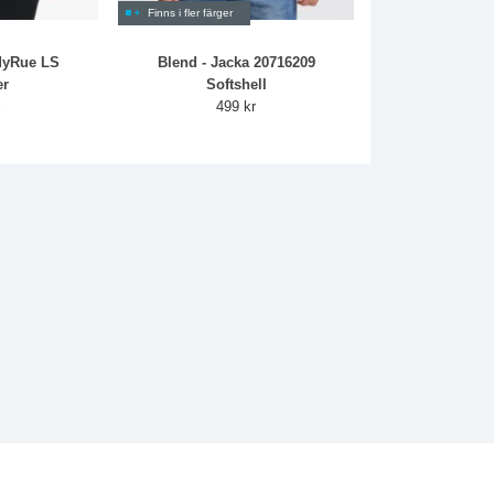
Finns i fler färger
jdyRue LS
Blend - Jacka 20716209
er
Softshell
r
499 kr