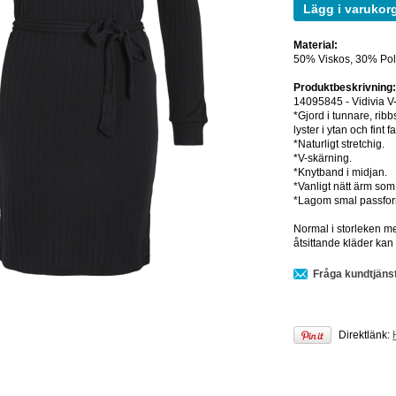
Lägg i varukor
Material:
50% Viskos, 30% Pol
Produktbeskrivning
14095845 - Vidivia V-
*Gjord i tunnare, ribb
lyster i ytan och fint fa
*Naturligt stretchig.
*V-skärning.
*Knytband i midjan.
*Vanligt nätt ärm so
*Lagom smal passfor
Normal i storleken men
åtsittande kläder kan 
Fråga kundtjäns
Direktlänk: