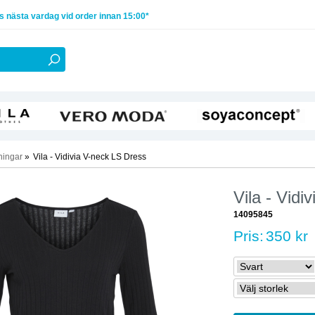
 nästa vardag vid order innan 15:00*
ningar
»
Vila - Vidivia V-neck LS Dress
Vila - Vidi
14095845
Pris:
350 kr