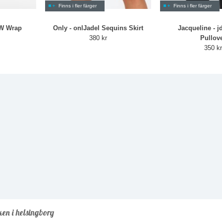
Finns i fler färger
Finns i fler färger
HW Wrap
Only - onlJadel Sequins Skirt
Jacqueline - 
380 kr
Pullov
350 k
ken i helsingborg