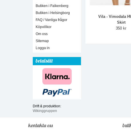
Butiken i Falkenberg
Butiken i Helsingborg
Vila - Vimodala 
FAQ / Vanliga frågor
Skirt
Köpvillkor
350 kr
Om oss
Sitemap
Logga in
betalsätt
Drift & produktion:
Wikinggruppen
kontakta oss
buti