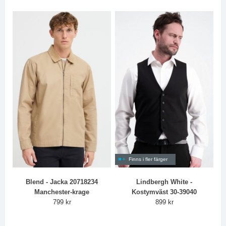
Finns i fler färger
Blend - Jacka 20718234
Lindbergh White -
Manchester-krage
Kostymväst 30-39040
799 kr
899 kr