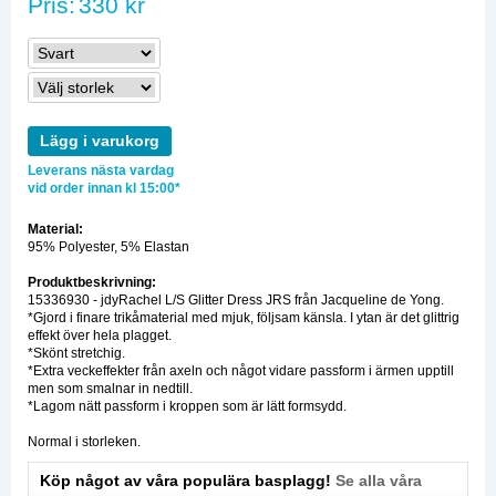
Pris:
330 kr
Lägg i varukorg
Leverans nästa vardag
vid order innan kl 15:00*
Material:
95% Polyester, 5% Elastan
Produktbeskrivning:
15336930 - jdyRachel L/S Glitter Dress JRS från Jacqueline de Yong.
*Gjord i finare trikåmaterial med mjuk, följsam känsla. I ytan är det glittrig
effekt över hela plagget.
*Skönt stretchig.
*Extra veckeffekter från axeln och något vidare passform i ärmen upptill
men som smalnar in nedtill.
*Lagom nätt passform i kroppen som är lätt formsydd.
Normal i storleken.
Köp något av våra populära basplagg!
Se alla våra