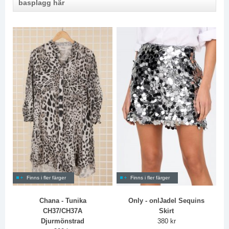
basplagg här
Finns i fler färger
Finns i fler färger
Chana - Tunika
Only - onlJadel Sequins
CH37/CH37A
Skirt
Djurmönstrad
380 kr