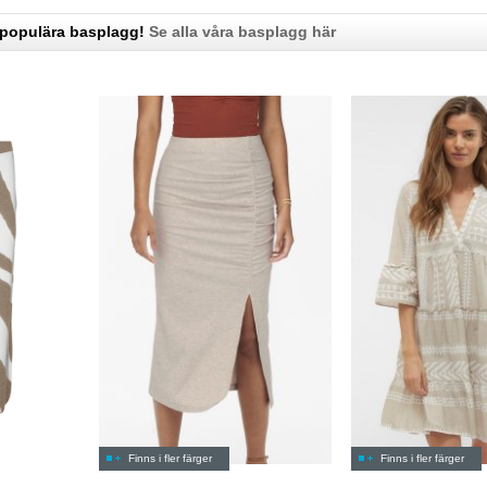
 populära basplagg!
Se alla våra basplagg här
Finns i fler färger
Finns i fler färger