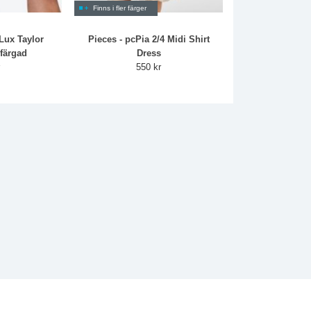
Finns i fler färger
Lux Taylor
Pieces - pcPia 2/4 Midi Shirt
nfärgad
Dress
r
550 kr