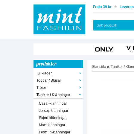
Frakt 39 kr
Leverans
produkter
Startsida
»
Tunikor / Klän
Killkläder
Toppar / Blusar
Tröjor
Tunikor / Klänningar
Casal-klänningar
Jersey-klänningar
Skjort-klänningar
Maxi-klänningar
Fest/Fin-klänningar