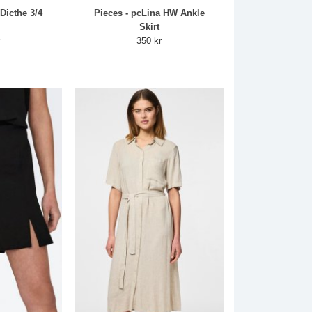
Dicthe 3/4
Pieces - pcLina HW Ankle
Skirt
r
350 kr