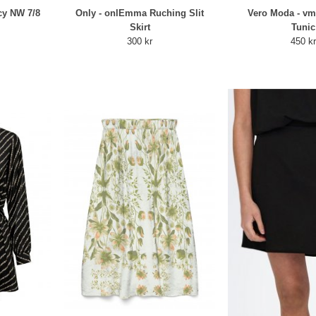
cy NW 7/8
Only - onlEmma Ruching Slit
Vero Moda - vm
Skirt
Tunic
300 kr
450 k