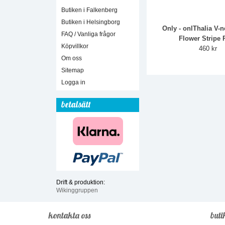
Butiken i Falkenberg
Butiken i Helsingborg
Only - onlThalia V-
FAQ / Vanliga frågor
Flower Stripe P
Köpvillkor
460 kr
Om oss
Sitemap
Logga in
betalsätt
Drift & produktion:
Wikinggruppen
kontakta oss
buti