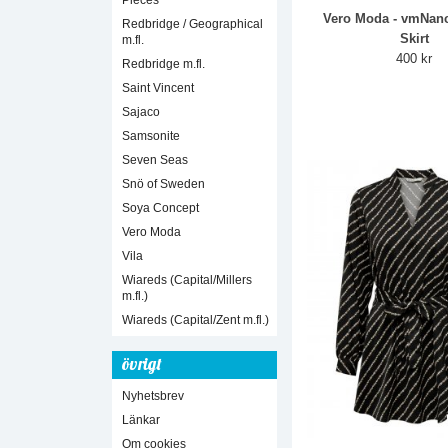
Pieces
Vero Moda - vmNan
Redbridge / Geographical
Skirt
m.fl.
400 kr
Redbridge m.fl.
Saint Vincent
Sajaco
Samsonite
Seven Seas
Snö of Sweden
Soya Concept
Vero Moda
Vila
Wiareds (Capital/Millers
m.fl.)
Wiareds (Capital/Zent m.fl.)
övrigt
Nyhetsbrev
Länkar
Om cookies