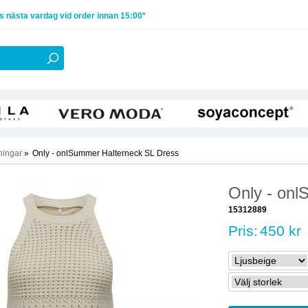
 nästa vardag vid order innan 15:00*
ningar
»
Only - onlSummer Halterneck SL Dress
Only - onl
15312889
Pris:
450 kr