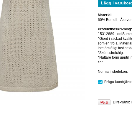
Lägg i varukor
Material:
60% Bomull - Återvu
Produktbeskrivning
15312889 - onlSumme
*Gjord i stickad kval
som en tröja. Material
inte ömtåligt fast att 
*Skönt stretchig.
*Nättare form upptill 
fint.
Normal i storleken.
Fråga kundtjäns
Direktlänk: