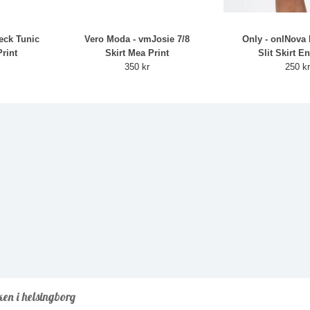
neck Tunic
Vero Moda - vmJosie 7/8
Only - onlNova 
rint
Skirt Mea Print
Slit Skirt E
350 kr
250 k
ken i helsingborg