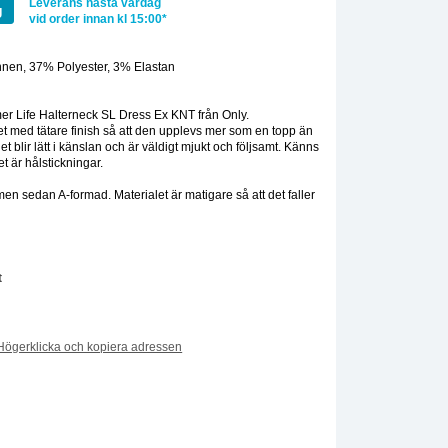
Leverans nästa vardag
g
vid order innan kl 15:00*
nnen, 37% Polyester, 3% Elastan
:
r Life Halterneck SL Dress Ex KNT från Only.
itet med tätare finish så att den upplevs mer som en topp än
et blir lätt i känslan och är väldigt mjukt och följsamt. Känns
det är hålstickningar.
men sedan A-formad. Materialet är matigare så att det faller
t
Högerklicka och kopiera adressen