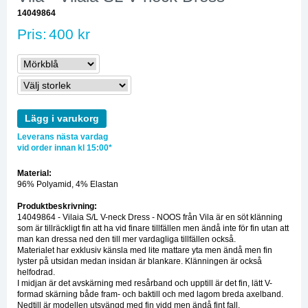
14049864
Pris:
400 kr
Lägg i varukorg
Leverans nästa vardag
vid order innan kl 15:00*
Material:
96% Polyamid, 4% Elastan
Produktbeskrivning:
14049864 - Vilaia S/L V-neck Dress - NOOS från Vila är en söt klänning
som är tillräckligt fin att ha vid finare tillfällen men ändå inte för fin utan att
man kan dressa ned den till mer vardagliga tillfällen också.
Materialet har exklusiv känsla med lite mattare yta men ändå men fin
lyster på utsidan medan insidan är blankare. Klänningen är också
helfodrad.
I midjan är det avskärning med resårband och upptill är det fin, lätt V-
formad skärning både fram- och baktill och med lagom breda axelband.
Nedtill är modellen utsvängd med fin vidd men ändå fint fall.