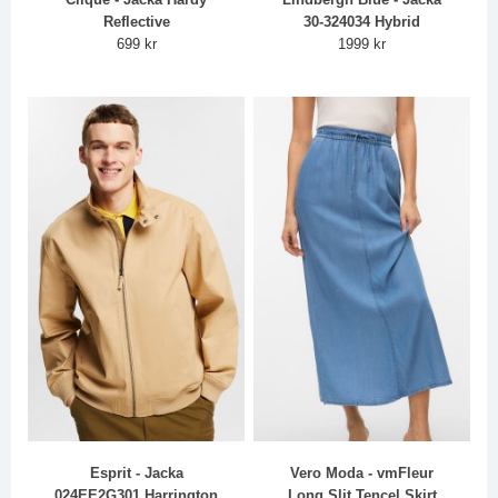
Reflective
30-324034 Hybrid
699 kr
1999 kr
Esprit - Jacka
Vero Moda - vmFleur
024EE2G301 Harrington
Long Slit Tencel Skirt