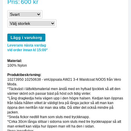
Pris:
600 kr
Lägg i varukorg
Leverans nästa vardag
vid order innan kl 15:00*
Material:
100% Nylon
Produktbeskrivning:
10273950 10250638 - vmUppsala AW21 3-4 Waistcoat NOOS från Vero
Moda.
*Täckväst i lättviktsmaterial men ändå med en hyfsad tjocklek så att den
värmer skönt och passar bäst på höst och tidig vinter.
*Lång dragkedja hela vägen upp i den högre halsen. Kedjan kan öppnas
från båda hållen vilket är väldigt bra på långa jackor så att man kan
öppna den nerifrån när man ska sitta. Då sliter det också mindre på
jacken.
*Sneda fickor nedtill fram som sluts med tryckknapp.
*Cirka 30cm långa slitsar i sidorna som sluts med tre tryckknappar så att
man enkelt kan välja hur öppen man vill ha den i sidan.
*Inga innerfickor.