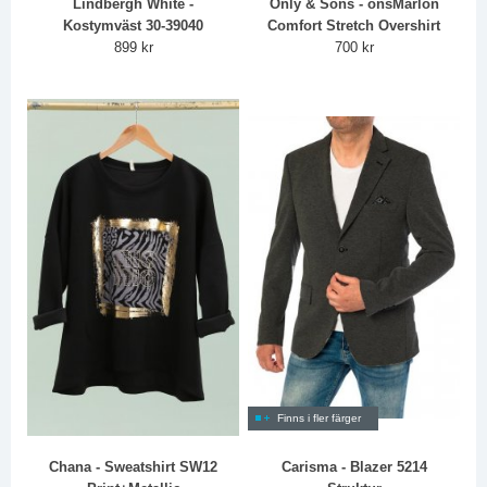
Lindbergh White -
Only & Sons - onsMarlon
Kostymväst 30-39040
Comfort Stretch Overshirt
899 kr
700 kr
Finns i fler färger
Chana - Sweatshirt SW12
Carisma - Blazer 5214