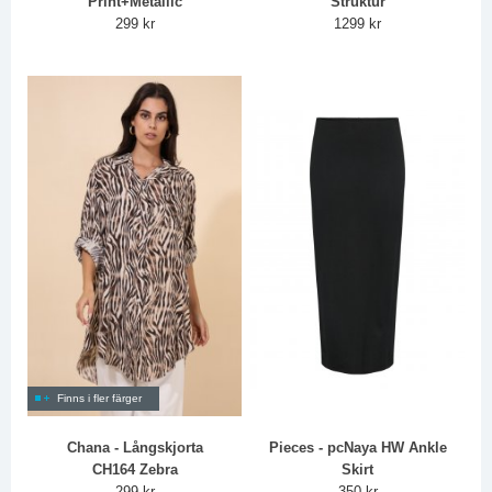
Print+Metallic
Struktur
299 kr
1299 kr
Finns i fler färger
Chana - Långskjorta
Pieces - pcNaya HW Ankle
CH164 Zebra
Skirt
299 kr
350 kr