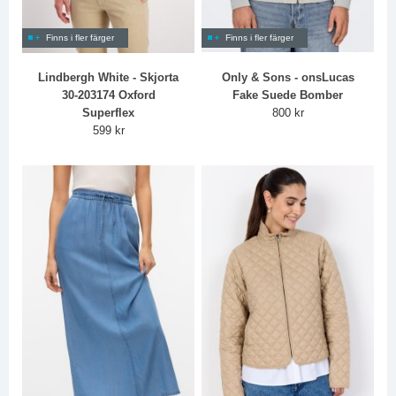
Finns i fler färger
Finns i fler färger
Lindbergh White - Skjorta
Only & Sons - onsLucas
30-203174 Oxford
Fake Suede Bomber
Superflex
800 kr
599 kr