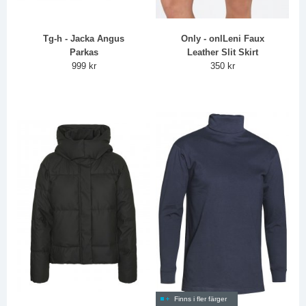
Tg-h - Jacka Angus
Only - onlLeni Faux
Parkas
Leather Slit Skirt
999 kr
350 kr
Finns i fler färger