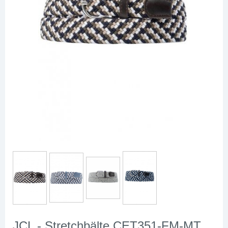
JCL - Stretchbälte CET351-FM-MT