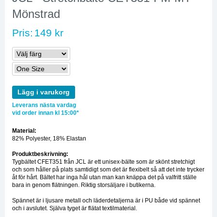
Mönstrad
Pris:
149 kr
Lägg i varukorg
Leverans nästa vardag
vid order innan kl 15:00*
Material:
82% Polyester, 18% Elastan
Produktbeskrivning:
Tygbältet CFET351 från JCL är ett unisex-bälte som är skönt stretchigt
och som håller på plats samtidigt som det är flexibelt så att det inte trycker
åt för hårt. Bältet har inga hål utan man kan knäppa det på valfritt ställe
bara in genom flätningen. Riktig storsäljare i butikerna.
Spännet är i ljusare metall och läderdetaljerna är i PU både vid spännet
och i avslutet. Själva tyget är flätat textilmaterial.