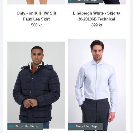
Only - onlKiri HW Slit
Lindbergh White - Skjorta
Faux Lea Skirt
30-29196B Technical
500 kr
899 kr
Finns i fler färger
Finns i fler färger