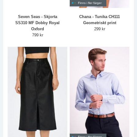
Finns i fler färger
Seven Seas - Skjorta
Chana - Tunika CH111
SS310 MF Dobby Royal
Geometriskt print
Oxford
299 kr
799 kr
Finns i fler färger