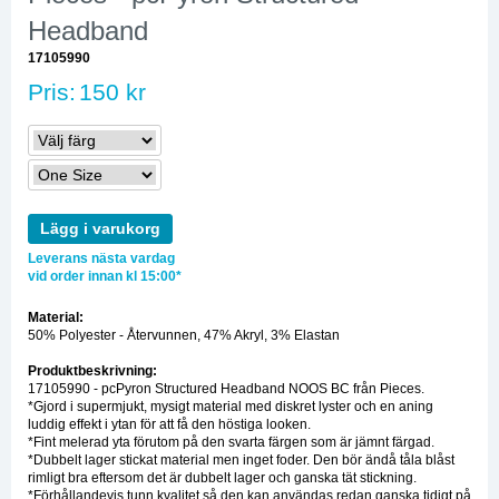
Headband
17105990
Pris:
150 kr
Lägg i varukorg
Leverans nästa vardag
vid order innan kl 15:00*
Material:
50% Polyester - Återvunnen, 47% Akryl, 3% Elastan
Produktbeskrivning:
17105990 - pcPyron Structured Headband NOOS BC från Pieces.
*Gjord i supermjukt, mysigt material med diskret lyster och en aning
luddig effekt i ytan för att få den höstiga looken.
*Fint melerad yta förutom på den svarta färgen som är jämnt färgad.
*Dubbelt lager stickat material men inget foder. Den bör ändå tåla blåst
rimligt bra eftersom det är dubbelt lager och ganska tät stickning.
*Förhållandevis tunn kvalitet så den kan användas redan ganska tidigt på