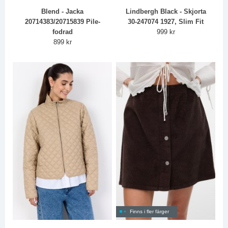
Blend - Jacka
Lindbergh Black - Skjorta
20714383/20715839 Pile-
30-247074 1927, Slim Fit
fodrad
999 kr
899 kr
Finns i fler färger