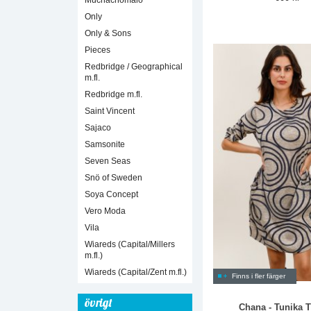
Muchachomalo
Only
Only & Sons
Pieces
Redbridge / Geographical
m.fl.
Redbridge m.fl.
Saint Vincent
Sajaco
Samsonite
Seven Seas
Snö of Sweden
Soya Concept
Vero Moda
Vila
Wiareds (Capital/Millers
m.fl.)
Wiareds (Capital/Zent m.fl.)
Finns i fler färger
övrigt
Chana - Tunika 