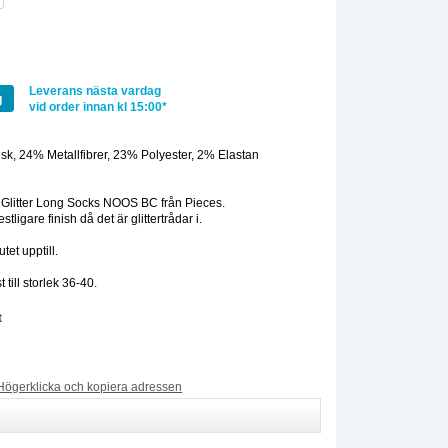
Leverans nästa vardag
g
vid order innan kl 15:00*
sk, 24% Metallfibrer, 23% Polyester, 2% Elastan
:
Glitter Long Socks NOOS BC från Pieces.
tligare finish då det är glittertrådar i.
utet upptill.
till storlek 36-40.
t
Högerklicka och kopiera adressen