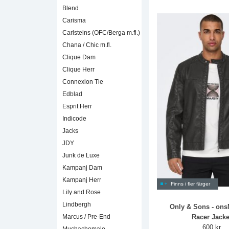
Blend
Carisma
Carlsteins (OFC/Berga m.fl.)
Chana / Chic m.fl.
Clique Dam
Clique Herr
Connexion Tie
Edblad
Esprit Herr
Indicode
Jacks
JDY
Junk de Luxe
Kampanj Dam
Kampanj Herr
Finns i fler färger
Lily and Rose
Lindbergh
Only & Sons - on
Racer Jacke
Marcus / Pre-End
600 kr