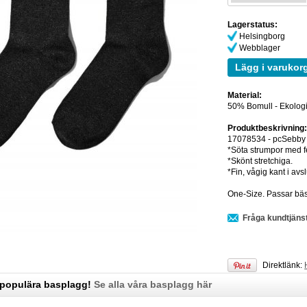
Lagerstatus:
Helsingborg
Webblager
Lägg i varukor
Material:
50% Bomull - Ekologi
Produktbeskrivning
17078534 - pcSebby 
*Söta strumpor med fes
*Skönt stretchiga.
*Fin, vågig kant i avsl
One-Size. Passar bäst 
Fråga kundtjäns
Direktlänk:
 populära basplagg!
Se alla våra basplagg här