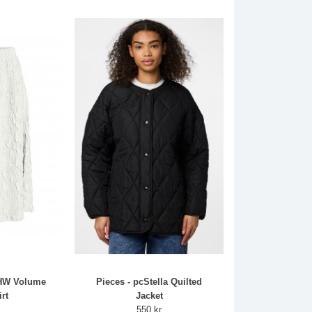
 HW Volume
Pieces - pcStella Quilted
irt
Jacket
r
550 kr