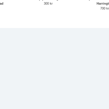
rad
300 kr
Harring
700 k