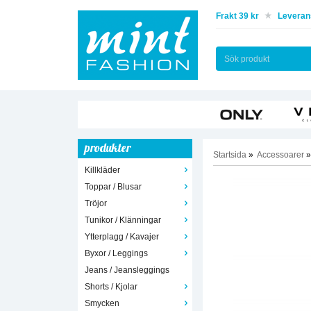
Frakt 39 kr
Leverans
produkter
Startsida
»
Accessoarer
»
Killkläder
Toppar / Blusar
Tröjor
Tunikor / Klänningar
Ytterplagg / Kavajer
Byxor / Leggings
Jeans / Jeansleggings
Shorts / Kjolar
Smycken