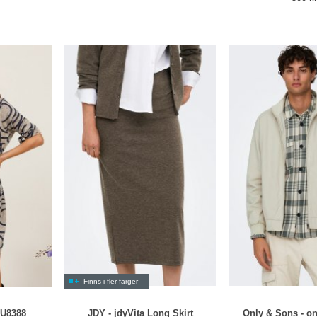
Finns i fler färger
TU8388
JDY - jdyVita Long Skirt
Only & Sons - o