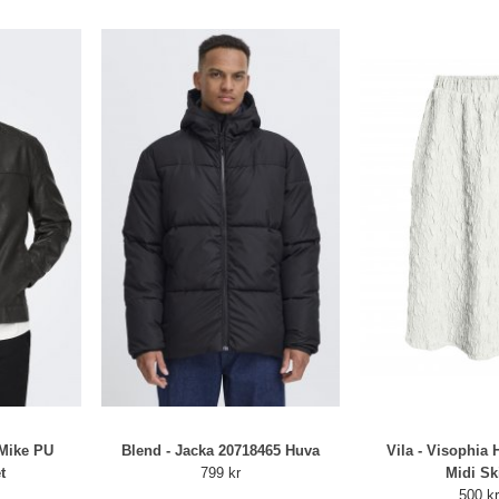
sMike PU
Blend - Jacka 20718465 Huva
Vila - Visophia
t
799 kr
Midi Sk
500 k