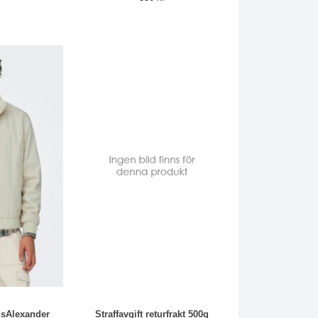
nsAlexander
Straffavgift returfrakt 500g