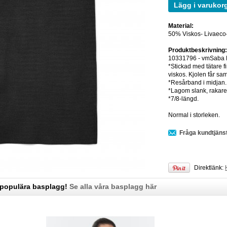
Lägg i varukor
Material:
50% Viskos- Livaeco-
Produktbeskrivning
10331796 - vmSaba F
*Stickad med tätare f
viskos. Kjolen får sa
*Resårband i midjan.
*Lagom slank, rakare
*7/8-längd.
Normal i storleken.
Fråga kundtjäns
Direktlänk:
 populära basplagg!
Se alla våra basplagg här