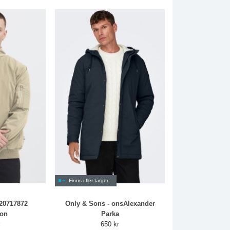
Finns i fler färger
 20717872
Only & Sons - onsAlexander
ton
Parka
r
650 kr