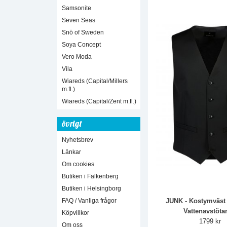
Samsonite
Seven Seas
Snö of Sweden
Soya Concept
Vero Moda
Vila
Wiareds (Capital/Millers
m.fl.)
Wiareds (Capital/Zent m.fl.)
övrigt
Nyhetsbrev
Länkar
Om cookies
Butiken i Falkenberg
Butiken i Helsingborg
JUNK - Kostymväst 
FAQ / Vanliga frågor
Vattenavstöta
Köpvillkor
1799 kr
Om oss