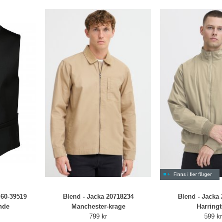
Finns i fler färger
60-39519
Blend - Jacka 20718234
Blend - Jacka
nde
Manchester-krage
Harring
799 kr
599 k