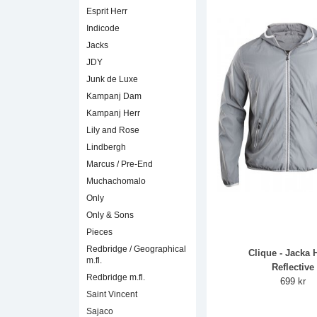
Esprit Herr
Indicode
Jacks
JDY
Junk de Luxe
Kampanj Dam
Kampanj Herr
Lily and Rose
Lindbergh
Marcus / Pre-End
Muchachomalo
Only
Only & Sons
Pieces
Redbridge / Geographical
Clique - Jacka 
m.fl.
Reflective
Redbridge m.fl.
699 kr
Saint Vincent
Sajaco