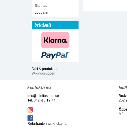
Sitemap
Logga in
betalsätt
Drift & produktion:
Wikinggruppen
kontakta oss
buti
info@mintfashion.se
Bruk
Tel. 042 -18 19 77
252 
Öppe
Mån-f
Returhantering:
Klicka här