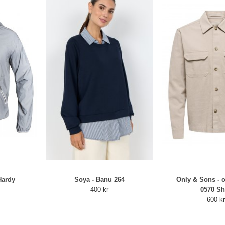
Hardy
Soya - Banu 264
Only & Sons - 
400 kr
0570 Sh
600 k