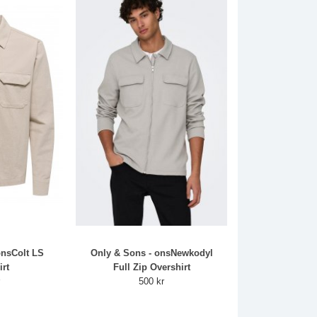
onsColt LS
Only & Sons - onsNewkodyl
irt
Full Zip Overshirt
r
500 kr