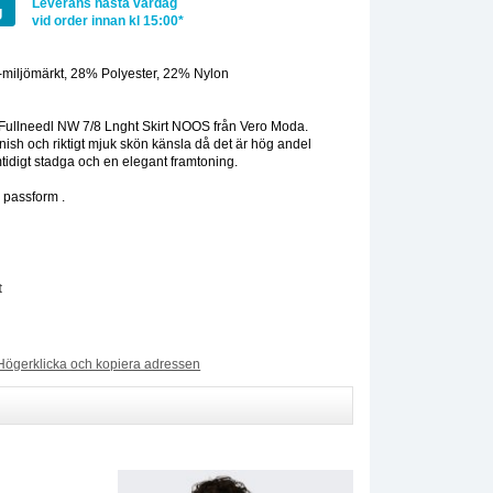
Leverans nästa vardag
g
vid order innan kl 15:00*
miljömärkt, 28% Polyester, 22% Nylon
:
ullneedl NW 7/8 Lnght Skirt NOOS från Vero Moda.
inish och riktigt mjuk skön känsla då det är hög andel
mtidigt stadga och en elegant framtoning.
 passform .
t
Högerklicka och kopiera adressen