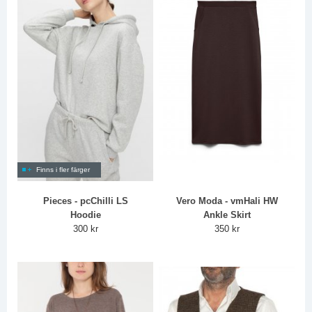
Finns i fler färger
Pieces - pcChilli LS
Vero Moda - vmHali HW
Hoodie
Ankle Skirt
300 kr
350 kr