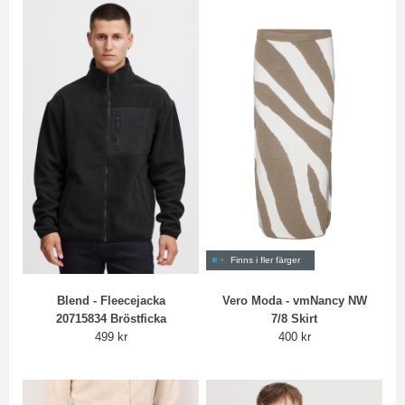
Finns i fler färger
Blend - Fleecejacka
Vero Moda - vmNancy NW
20715834 Bröstficka
7/8 Skirt
499 kr
400 kr