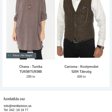
Finns i fler färger
Chana - Tunika
Carisma - Kostymväst
TU938/TU938B
5204 Tätrutig
299 kr
499 kr
kontakta oss
info@mintfashion.se
Tel. 042 -18 19 77