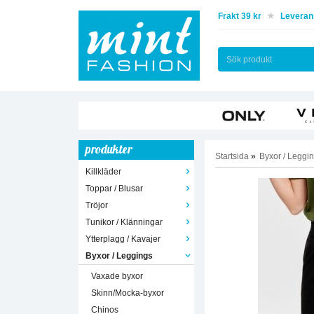
Frakt 39 kr
Leverans
produkter
Startsida
»
Byxor / Leggi
Killkläder
Toppar / Blusar
Tröjor
Tunikor / Klänningar
Ytterplagg / Kavajer
Byxor / Leggings
Vaxade byxor
Skinn/Mocka-byxor
Chinos