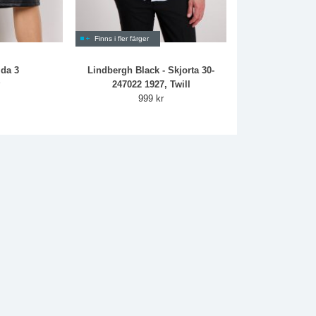
Finns i fler färger
ida 3
Lindbergh Black - Skjorta 30-
r
247022 1927, Twill
999 kr