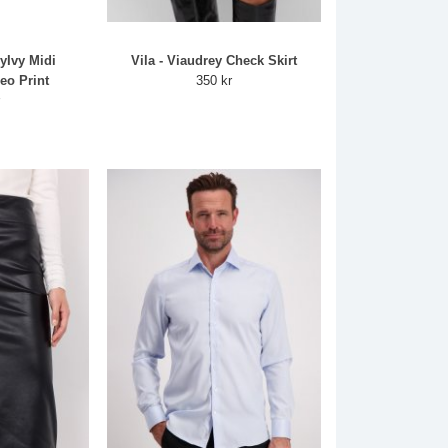
dyIvy Midi
Vila - Viaudrey Check Skirt
Leo Print
350 kr
r