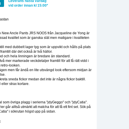
Leverans nästa vardag
g
vid order innan kl 15:00*
lastan
:
 New Ancle Pants JRS NOOS från Jacqueline de Yong är
essad kvalitet som är ganska slät men matigare i kvaliteten
till med dubbelt lager tyg som är uppvikt och hålls på plats
framtill där det också är två hällor.
and och hela linningen är bredare än standard.
två mer markerade veckdetaljer framtill för att få rätt vidd i
 retro-looken.
ägen men får ändå en lite utsvängd look eftersom midjan är
lse.
skreta sneda fickor medan det inte är några fickor baktill.
eller strax kortare.
l som övriga plagg i serierna "jdyGeggo" och "jdyCatia".
r går alltså utmärkt att matcha för att få ett fint set. Sök på
Catia" i sökrutan högst upp på sidan.
t