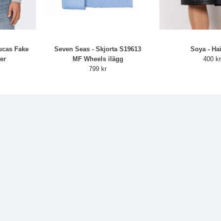
ucas Fake
Seven Seas - Skjorta S19613
Soya - Ha
er
MF Wheels ilägg
400 k
799 kr