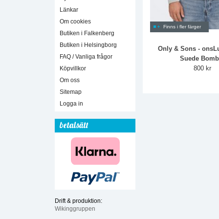
Länkar
Om cookies
Finns i fler färger
Butiken i Falkenberg
Butiken i Helsingborg
Only & Sons - onsL
FAQ / Vanliga frågor
Suede Bomb
800 kr
Köpvillkor
Om oss
Sitemap
Logga in
betalsätt
Drift & produktion:
Wikinggruppen