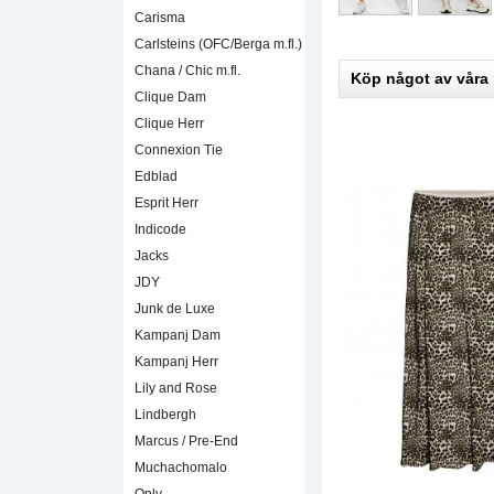
Carisma
Carlsteins (OFC/Berga m.fl.)
Chana / Chic m.fl.
Köp något av våra
Clique Dam
Clique Herr
Connexion Tie
Edblad
Esprit Herr
Indicode
Jacks
JDY
Junk de Luxe
Kampanj Dam
Kampanj Herr
Lily and Rose
Lindbergh
Marcus / Pre-End
Muchachomalo