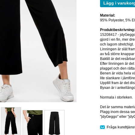
Lägg i varukor
Material:
95% Polyester, 5% E
Produktbeskrivning
15208417 - jdyGeggo
gjord i en fin, mer dr
och lagom stretchigt.
Linningen är slät fram
av två större knappar 
Baktill är det resårb
Efter linningen är det 
plagget och den rätta
Benen är vida hela v
lite slankare i jämföre
Upptill fram är det di
Byxan är i ankellängd 
Normala i storleken.
Det är samma materia
Plagg inom dessa serie
"jdyGeggo" eller "jdy
Fråga kundtjäns