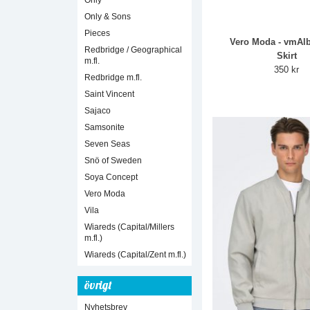
Only
Only & Sons
Pieces
Vero Moda - vmAl
Redbridge / Geographical
Skirt
m.fl.
350 kr
Redbridge m.fl.
Saint Vincent
Sajaco
Samsonite
Seven Seas
Snö of Sweden
Soya Concept
Vero Moda
Vila
Wiareds (Capital/Millers
m.fl.)
Wiareds (Capital/Zent m.fl.)
övrigt
Nyhetsbrev