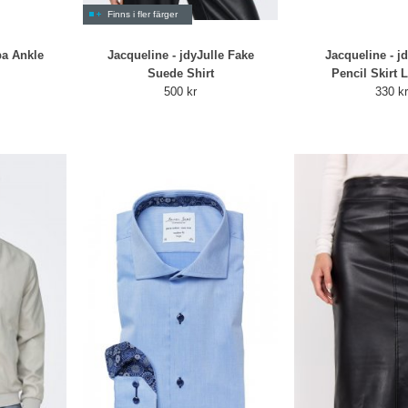
Finns i fler färger
ba Ankle
Jacqueline - jdyJulle Fake
Jacqueline - j
Suede Shirt
Pencil Skirt 
500 kr
330 k