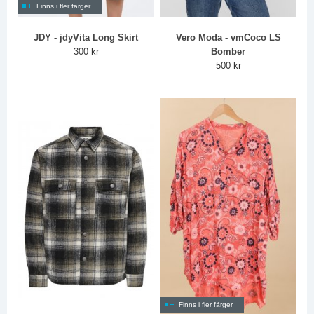
Finns i fler färger
JDY - jdyVita Long Skirt
Vero Moda - vmCoco LS
300 kr
Bomber
500 kr
Finns i fler färger