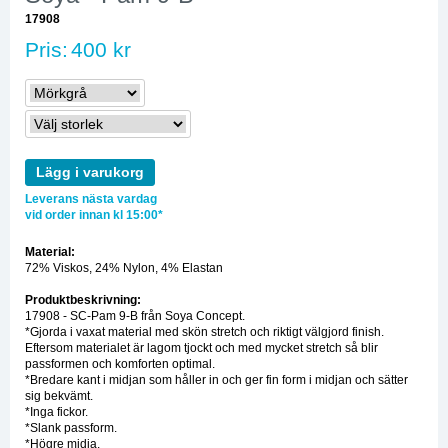
17908
Pris:
400 kr
Lägg i varukorg
Leverans nästa vardag
vid order innan kl 15:00*
Material:
72% Viskos, 24% Nylon, 4% Elastan
Produktbeskrivning:
17908 - SC-Pam 9-B från Soya Concept.
*Gjorda i vaxat material med skön stretch och riktigt välgjord finish.
Eftersom materialet är lagom tjockt och med mycket stretch så blir
passformen och komforten optimal.
*Bredare kant i midjan som håller in och ger fin form i midjan och sätter
sig bekvämt.
*Inga fickor.
*Slank passform.
*Högre midja.