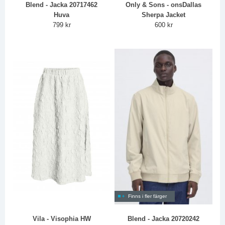
Blend - Jacka 20717462
Only & Sons - onsDallas
Huva
Sherpa Jacket
799 kr
600 kr
Finns i fler färger
Vila - Visophia HW
Blend - Jacka 20720242