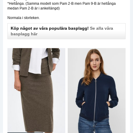
*Hellånga. (Samma modell som Pam 2-B men Pam 9-B är hellånga
medan Pam 2-B är i ankellängd)
Normala i storleken.
Köp något av våra populära basplagg!
Se alla våra
basplagg här