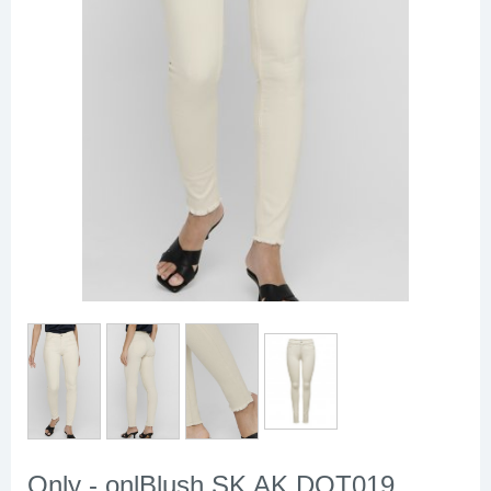
Only - onlBlush SK AK DOT019