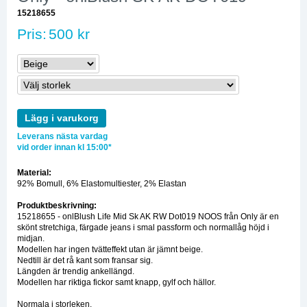
15218655
Pris:
500 kr
Lägg i varukorg
Leverans nästa vardag
vid order innan kl 15:00*
Material:
92% Bomull, 6% Elastomultiester, 2% Elastan
Produktbeskrivning:
15218655 - onlBlush Life Mid Sk AK RW Dot019 NOOS från Only är en
skönt stretchiga, färgade jeans i smal passform och normallåg höjd i
midjan.
Modellen har ingen tvätteffekt utan är jämnt beige.
Nedtill är det rå kant som fransar sig.
Längden är trendig ankellängd.
Modellen har riktiga fickor samt knapp, gylf och hällor.
Normala i storleken.