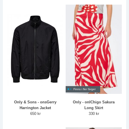
Finns i fler färger
Only & Sons - onsGerry
Only - onlChigo Sakura
Harrington Jacket
Long Skirt
650 kr
330 kr