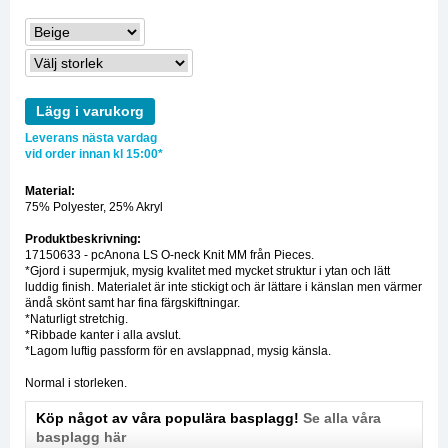
Lägg i varukorg
Leverans nästa vardag
vid order innan kl 15:00*
Material:
75% Polyester, 25% Akryl
Produktbeskrivning:
17150633 - pcAnona LS O-neck Knit MM från Pieces.
*Gjord i supermjuk, mysig kvalitet med mycket struktur i ytan och lätt
luddig finish. Materialet är inte stickigt och är lättare i känslan men värmer
ändå skönt samt har fina färgskiftningar.
*Naturligt stretchig.
*Ribbade kanter i alla avslut.
*Lagom luftig passform för en avslappnad, mysig känsla.
Normal i storleken.
Köp något av våra populära basplagg!
Se alla våra
basplagg här