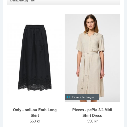
Finns i fler färger
Only - onlLou Emb Long
Pieces - pcPia 2/4 Midi
Skirt
Shirt Dress
560 kr
550 kr