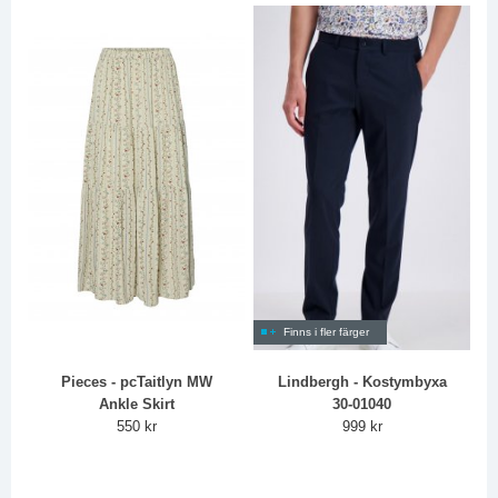
Finns i fler färger
Pieces - pcTaitlyn MW
Lindbergh - Kostymbyxa
Ankle Skirt
30-01040
550 kr
999 kr