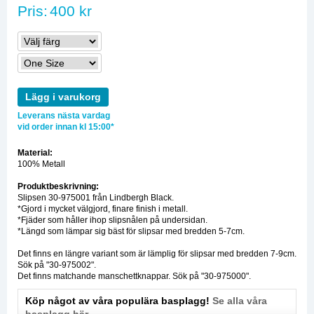
Pris:
400 kr
Lägg i varukorg
Leverans nästa vardag
vid order innan kl 15:00*
Material:
100% Metall
Produktbeskrivning:
Slipsen 30-975001 från Lindbergh Black.
*Gjord i mycket välgjord, finare finish i metall.
*Fjäder som håller ihop slipsnålen på undersidan.
*Längd som lämpar sig bäst för slipsar med bredden 5-7cm.
Det finns en längre variant som är lämplig för slipsar med bredden 7-9cm.
Sök på "30-975002".
Det finns matchande manschettknappar. Sök på "30-975000".
Köp något av våra populära basplagg!
Se alla våra
basplagg här