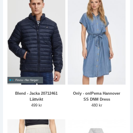
Finns i fler färger
Blend - Jacka 20712461
Only - onlPema Hannover
Lättvikt
SS DNM Dress
499 kr
480 kr