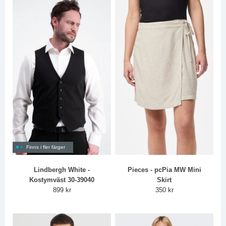
Finns i fler färger
Lindbergh White -
Pieces - pcPia MW Mini
Kostymväst 30-39040
Skirt
899 kr
350 kr