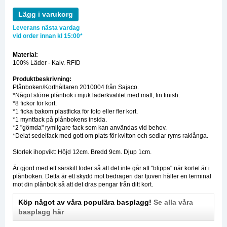
Lägg i varukorg
Leverans nästa vardag
vid order innan kl 15:00*
Material:
100% Läder - Kalv. RFID
Produktbeskrivning:
Plånboken/Korthållaren 2010004 från Sajaco.
*Något större plånbok i mjuk läderkvalitet med matt, fin finish.
*8 fickor för kort.
*1 ficka bakom plastficka för foto eller fler kort.
*1 myntfack på plånbokens insida.
*2 "gömda" rymligare fack som kan användas vid behov.
*Delat sedelfack med gott om plats för kvitton och sedlar ryms raklånga.
Storlek ihopvikt: Höjd 12cm. Bredd 9cm. Djup 1cm.
Är gjord med ett särskilt foder så att det inte går att "blippa" när kortet är i
plånboken. Detta är ett skydd mot bedrägeri där tjuven håller en terminal
mot din plånbok så att det dras pengar från ditt kort.
Köp något av våra populära basplagg!
Se alla våra
basplagg här