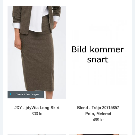
Finns i fler färger
JDY - jdyVita Long Skirt
Blend - Tröja 20715857
300 kr
Polo, Melerad
499 kr