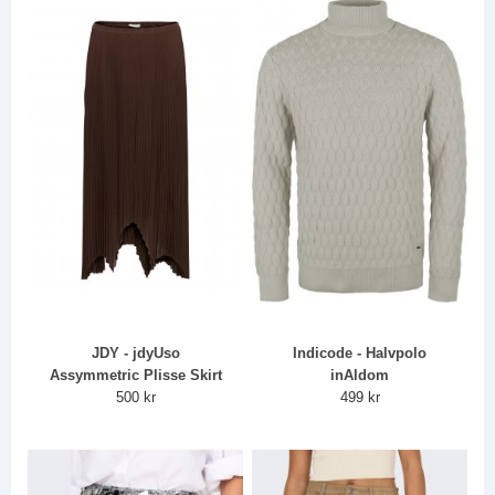
JDY - jdyUso
Indicode - Halvpolo
Assymmetric Plisse Skirt
inAldom
500 kr
499 kr