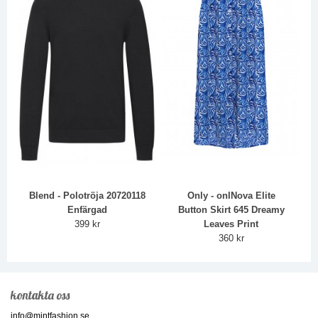
Blend - Polotröja 20720118
Only - onlNova Elite
Enfärgad
Button Skirt 645 Dreamy
399 kr
Leaves Print
360 kr
kontakta oss
info@mintfashion.se