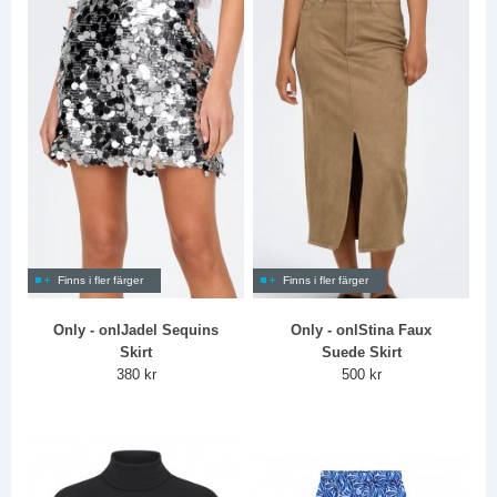
Finns i fler färger
Finns i fler färger
Only - onlJadel Sequins
Only - onlStina Faux
Skirt
Suede Skirt
380 kr
500 kr