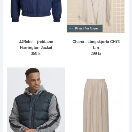
Finns i fler färger
JJRebel - jrebLane
Chana - Långskjorta CH73
Harrington Jacket
Lin
350 kr
299 kr