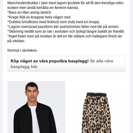
Manchesterstruktur i ytan med lagom tjocklek för att få den trendiga retro-
looken men ändå behålla en feminin känsla.
*Bara en liten aning stretch.
*Krage följt av knappar hela vägen ned.
*Dubbla bröstfickor med ficklock som sluts med en knapp.
*Lagom oversizad passform där axelsömmen faller ned lite på armen.
*Skärning nedtill som är rak i avsluten och tydligt längre baktill än framtill.
*Inget foder men på insidan är det en lite slätare och halkigare finish än
på utsidan.
Normal i storleken.
Köp något av våra populära basplagg!
Se alla våra
basplagg här