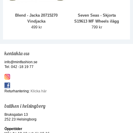
Blend - Jacka 20715270
Seven Seas - Skjorta
Vindjacka
S19613 MF Wheels ilägg
499 kr
799 kr
kontakta oss
info@mintfashion.se
Tel. 042 -18 19 77
Returhantering:
Klicka här
butiken i helsingborg
Bruksgatan 13
252 23 Helsingborg
Öppettider