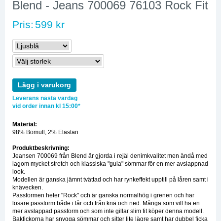
Blend - Jeans 700069 76103 Rock Fit
Pris:
599 kr
Lägg i varukorg
Leverans nästa vardag
vid order innan kl 15:00*
Material:
98% Bomull, 2% Elastan
Produktbeskrivning:
Jeansen 700069 från Blend är gjorda i rejäl denimkvalitet men ändå med
lagom mycket stretch och klassiska "gula" sömmar för en mer avslappnad
look.
Modellen är ganska jämnt tvättad och har rynkeffekt upptill på låren samt i
knävecken.
Passformen heter "Rock" och är ganska normalhög i grenen och har
lösare passform både i lår och från knä och ned. Många som vill ha en
mer avslappad passform och som inte gillar slim fit köper denna modell.
Bakfickorna har snygga sömmar och sitter lite lägre samt har dubbel ficka