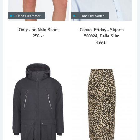
Finns i fler färger
Finns i fler färger
Only - onlNala Skort
Casual Friday - Skjorta
250 kr
500924, Palle Slim
499 kr