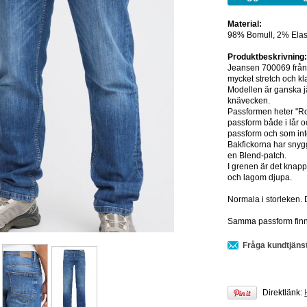
Material:
98% Bomull, 2% Elas
Produktbeskrivning
Jeansen 700069 från 
mycket stretch och k
Modellen är ganska jä
knävecken.
Passformen heter "Ro
passform både i lår 
passform och som inte
Bakfickorna har snygg
en Blend-patch.
I grenen är det knapp
och lagom djupa.
Normala i storleken. 
Samma passform finns i
Fråga kundtjäns
Direktlänk: