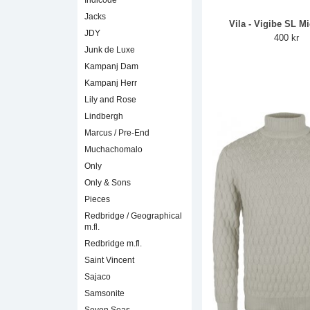
Indicode
Jacks
Vila - Vigibe SL M
JDY
400 kr
Junk de Luxe
Kampanj Dam
Kampanj Herr
Lily and Rose
Lindbergh
Marcus / Pre-End
Muchachomalo
Only
Only & Sons
Pieces
Redbridge / Geographical
m.fl.
Redbridge m.fl.
Saint Vincent
Sajaco
Samsonite