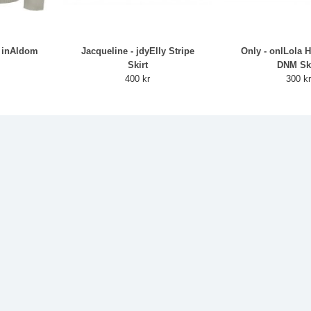
o inAldom
Jacqueline - jdyElly Stripe
Only - onlLola 
Skirt
DNM Ski
400 kr
300 k