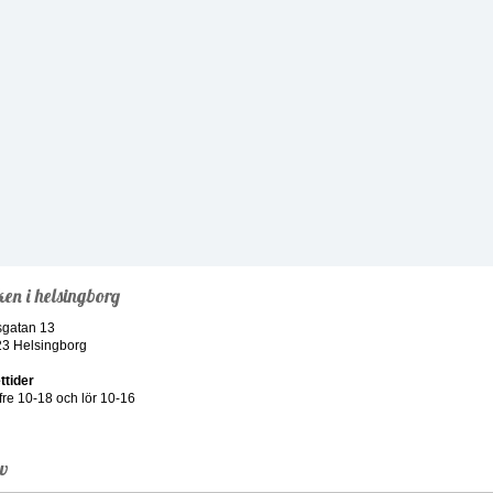
ken i helsingborg
sgatan 13
23 Helsingborg
ttider
re 10-18 och lör 10-16
ev