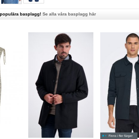
 populära basplagg!
Se alla våra basplagg här
Finns i fler färger