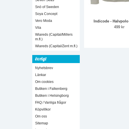
Seven Seas
Snö of Sweden
Soya Concept
Vero Moda
Indicode - Halvpol
499 kr
Vila
Wiareds (Capital/Millers
m.fl.)
Wiareds (Capital/Zent m.fl.)
övrigt
Nyhetsbrev
Länkar
Om cookies
Butiken i Falkenberg
Butiken i Helsingborg
FAQ / Vanliga frågor
Köpvillkor
Om oss
Sitemap