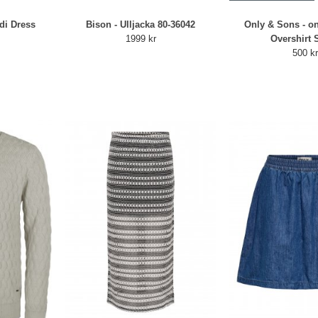
idi Dress
Bison - Ulljacka 80-36042
Only & Sons - o
1999 kr
Overshirt 
500 k