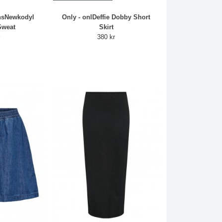
nsNewkodyl
Only - onlDeffie Dobby Short
Sweat
Skirt
r
380 kr