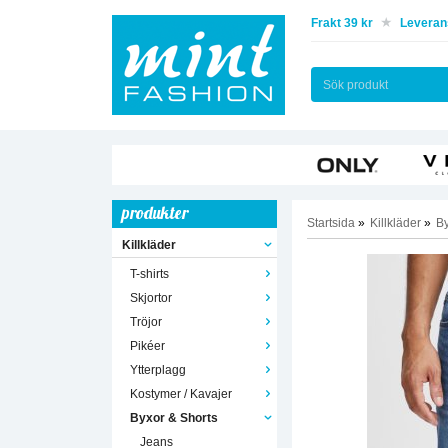
Frakt 39 kr
Leverans
produkter
Startsida
»
Killkläder
»
By
Killkläder
T-shirts
Skjortor
Tröjor
Pikéer
Ytterplagg
Kostymer / Kavajer
Byxor & Shorts
Jeans