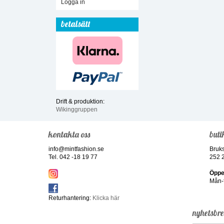
Logga in
betalsätt
Drift & produktion:
Wikinggruppen
kontakta oss
buti
info@mintfashion.se
Bruk
Tel. 042 -18 19 77
252 
Öppe
Mån-f
Returhantering:
Klicka här
nyhetsbr