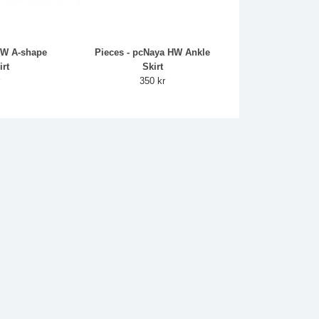
HW A-shape
Pieces - pcNaya HW Ankle
rt
Skirt
r
350 kr