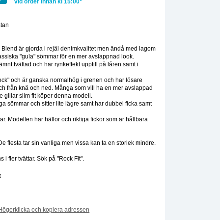
vid order innan kl 15:00*
tan
:
Blend är gjorda i rejäl denimkvalitet men ändå med lagom
lassiska "gula" sömmar för en mer avslappnad look.
mnt tvättad och har rynkeffekt upptill på låren samt i
ck" och är ganska normalhög i grenen och har lösare
och från knä och ned. Många som vill ha en mer avslappad
 gillar slim fit köper denna modell.
a sömmar och sitter lite lägre samt har dubbel ficka samt
ar. Modellen har hällor och riktiga fickor som är hållbara
De flesta tar sin vanliga men vissa kan ta en storlek mindre.
 fler tvättar. Sök på "Rock Fit".
t
Högerklicka och kopiera adressen