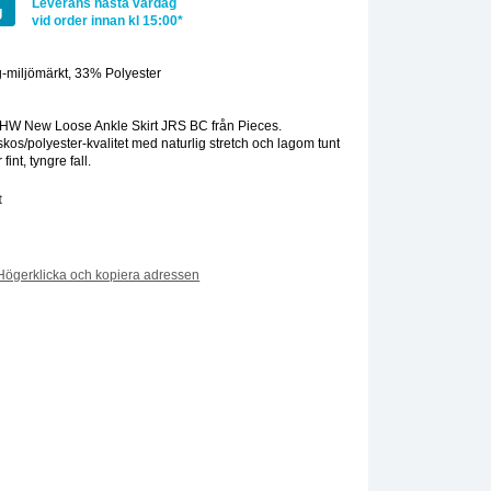
Leverans nästa vardag
g
vid order innan kl 15:00*
-miljömärkt, 33% Polyester
:
HW New Loose Ankle Skirt JRS BC från Pieces.
skos/polyester-kvalitet med naturlig stretch och lagom tunt
int, tyngre fall.
t
Högerklicka och kopiera adressen