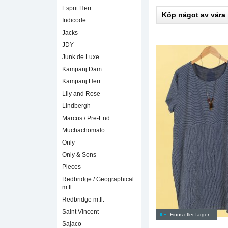
Esprit Herr
Köp något av våra
Indicode
Jacks
JDY
Junk de Luxe
Kampanj Dam
Kampanj Herr
Lily and Rose
Lindbergh
Marcus / Pre-End
Muchachomalo
Only
Only & Sons
Pieces
Redbridge / Geographical
m.fl.
Redbridge m.fl.
Saint Vincent
Finns i fler färger
Sajaco