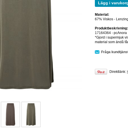
Lägg i varukor
Material:
67% Viskos - Lenzing
Produktbeskrivning
17164364 - pcAnora 
*Gjord i supermjuk vi
material som ändå får f
Fråga kundtjäns
Direktlänk: