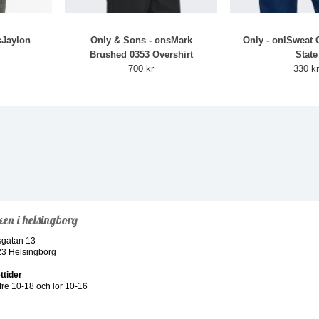
sJaylon
Only & Sons - onsMark
Only - onlSweat 
Brushed 0353 Overshirt
State
700 kr
330 k
ken i helsingborg
sgatan 13
23 Helsingborg
ttider
re 10-18 och lör 10-16