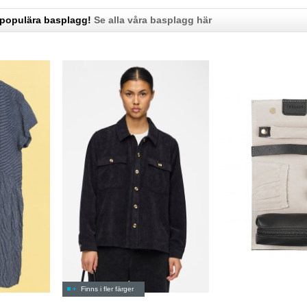
 populära basplagg!
Se alla våra basplagg här
Finns i fler färger