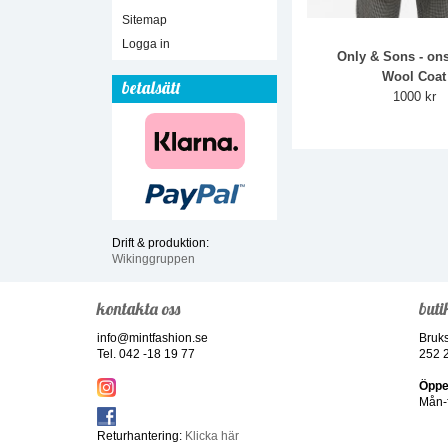
Sitemap
Logga in
Only & Sons - on
Wool Coat
betalsätt
1000 kr
Drift & produktion:
Wikinggruppen
kontakta oss
buti
info@mintfashion.se
Bruk
Tel. 042 -18 19 77
252 
Öppe
Mån-f
Returhantering:
Klicka här