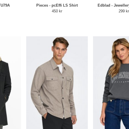
 TU79A
Pieces - pcEffi LS Shirt
Edblad - Jeweller
450 kr
299 k