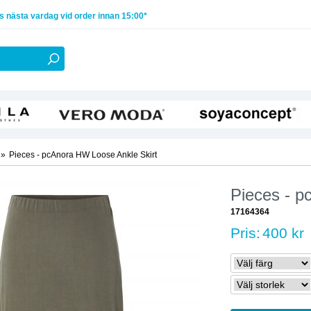
 nästa vardag vid order innan 15:00*
»
Pieces - pcAnora HW Loose Ankle Skirt
Pieces - p
17164364
Pris:
400 kr