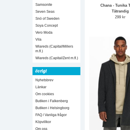
Samsonite
Chana - Tunika
Tätrandig
Seven Seas
299 kr
Snö of Sweden
Soya Concept
Vero Moda
Vila
Wiareds (Capital/Millers
m.fl.)
Wiareds (Capital/Zent m.fl.)
övrigt
Nyhetsbrev
Länkar
Om cookies
Butiken i Falkenberg
Butiken i Helsingborg
FAQ / Vanliga frågor
Köpvillkor
Om oss