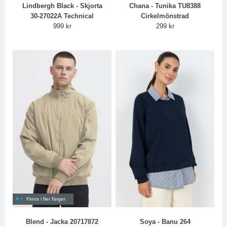
Lindbergh Black - Skjorta
Chana - Tunika TU8388
30-27022A Technical
Cirkelmönstrad
999 kr
299 kr
Finns i fler färger
Blend - Jacka 20717872
Soya - Banu 264