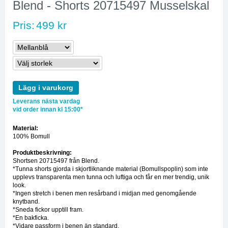
Blend - Shorts 20715497 Musselskal
Pris:
499 kr
Lägg i varukorg
Leverans nästa vardag
vid order innan kl 15:00*
Material:
100% Bomull
Produktbeskrivning:
Shortsen 20715497 från Blend.
*Tunna shorts gjorda i skjortliknande material (Bomullspoplin) som inte
upplevs transparenta men tunna och luftiga och får en mer trendig, unik
look.
*Ingen stretch i benen men resårband i midjan med genomgående
knytband.
*Sneda fickor upptill fram.
*En bakficka.
*Vidare passform i benen än standard.