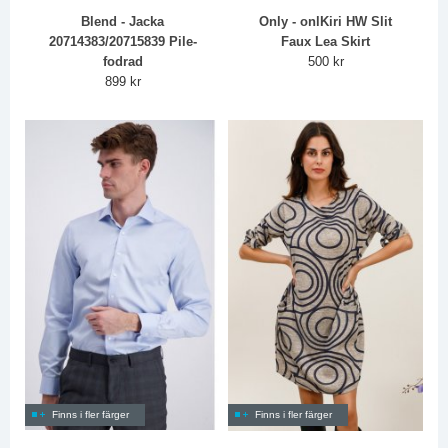
Blend - Jacka
Only - onlKiri HW Slit
20714383/20715839 Pile-
Faux Lea Skirt
fodrad
500 kr
899 kr
Finns i fler färger
Finns i fler färger