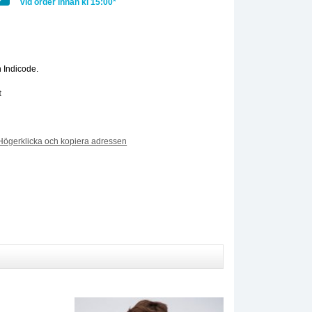
vid order innan kl 15:00*
:
 Indicode.
t
Högerklicka och kopiera adressen