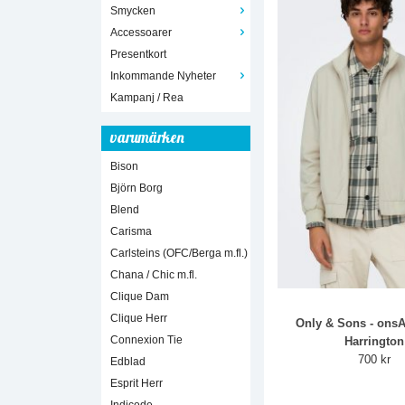
Smycken
Accessoarer
Presentkort
Inkommande Nyheter
Kampanj / Rea
varumärken
Bison
Björn Borg
Blend
Carisma
Carlsteins (OFC/Berga m.fl.)
Chana / Chic m.fl.
Clique Dam
Clique Herr
Only & Sons - onsA
Connexion Tie
Harrington
700 kr
Edblad
Esprit Herr