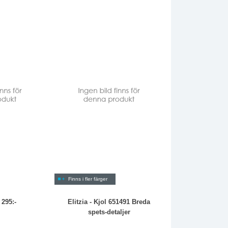
Finns i fler färger
 295:-
Elitzia - Kjol 651491 Breda
spets-detaljer