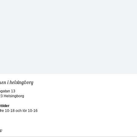
ken i helsingborg
sgatan 13
23 Helsingborg
ttider
re 10-18 och lör 10-16
ev