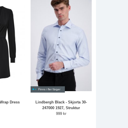
Finns i fler färger
 Wrap Dress
Lindbergh Black - Skjorta 30-
r
247000 1927, Struktur
999 kr