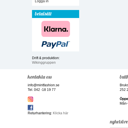
Logga in
betalsätt
Drift & produktion:
Wikinggruppen
kontakta oss
buti
info@mintfashion.se
Bruk
Tel. 042 -18 19 77
252 
Öppe
Mån-f
Returhantering:
Klicka här
nyhetsbr