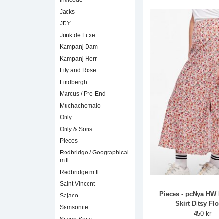
Indicode
Jacks
JDY
Junk de Luxe
Kampanj Dam
Kampanj Herr
Lily and Rose
Lindbergh
Marcus / Pre-End
Muchachomalo
Only
Only & Sons
Pieces
Redbridge / Geographical
m.fl.
Redbridge m.fl.
Saint Vincent
Pieces - pcNya HW 
Sajaco
Skirt Ditsy Fl
Samsonite
450 kr