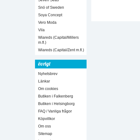
Seven Seas
Snö of Sweden
Soya Concept
Vero Moda
Vila
Wiareds (Capital/Millers
m.fl.)
Wiareds (Capital/Zent m.fl.)
övrigt
Nyhetsbrev
Länkar
Om cookies
Butiken i Falkenberg
Butiken i Helsingborg
FAQ / Vanliga frågor
Köpvillkor
Om oss
Sitemap