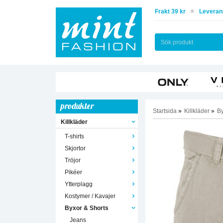
Frakt 39 kr
Leverans
produkter
Startsida
»
Killkläder
»
By
Killkläder
T-shirts
Skjortor
Tröjor
Pikéer
Ytterplagg
Kostymer / Kavajer
Byxor & Shorts
Jeans