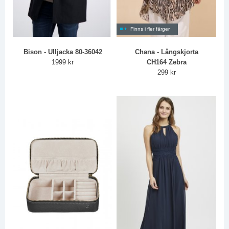
Finns i fler färger
Bison - Ulljacka 80-36042
Chana - Långskjorta
1999 kr
CH164 Zebra
299 kr