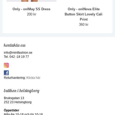
Only - onlMay SS Dress
Only - onlNova Elite
200 kr
Button Skirt Lovely Cali
Print
360 kr
kontakta oss
info@mintfashion.se
Tel. 042 -18 19 77
Returhantering:
Klicka här
butiken i helsingborg
Bruksgatan 13
252 23 Helsingborg
Öppettider
Mån-fre 10-18 och lör 10-16