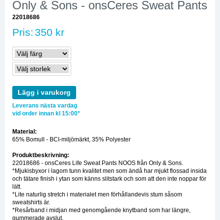
Only & Sons - onsCeres Sweat Pants
22018686
Pris:
350 kr
Lägg i varukorg
Leverans nästa vardag
vid order innan kl 15:00*
Material:
65% Bomull - BCI-miljömärkt, 35% Polyester
Produktbeskrivning:
22018686 - onsCeres Life Sweat Pants NOOS från Only & Sons.
*Mjukisbyxor i lagom tunn kvalitet men som ändå har mjukt flossad insida
och tätare finish i ytan som känns slitstark och som att den inte noppar för
lätt.
*Lite naturlig stretch i materialet men förhållandevis stum såsom
sweatshirts är.
*Resårband i midjan med genomgående knytband som har längre,
gummerade avslut.