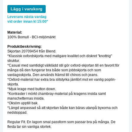
Lägg i varukorg
Leverans nästa vardag
vid order innan kl 15:00*
Material:
100% Bomull - BCI-miljömärkt
Produktbeskrivning:
Skjortan 20709454 från Blend.
*Klassisk oxfordskjorta med matigare kvalitet och diskret "knottrig"
struktur.
*Casual med samtidigt välklädd stil gör oxford-skjortan till en favorit för
många då den fungerar bra både som jobbskjorta och som
vardagsskjorta. Den används främst till chinos och jeans.
*Oxford-material har extra bra slitstyrka jämfört mot en vanlig poplin-
skjorta.
*Mjuk krage med button down.
*Kontraster i mörkt chambray-material på kragens insida samt
manschetternas insida.
*Oksöm upptill bak.
*Längd anpassad så att skjortan både kan bäras utanpå byxorna och
nedstoppad.
Regular Fit. En lagom smal passform som passar bra på många. De
flesta tar sin vanliga storlek.