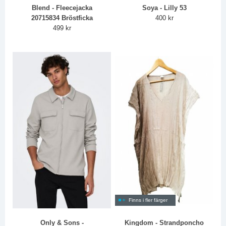
Blend - Fleecejacka
Soya - Lilly 53
20715834 Bröstficka
400 kr
499 kr
Finns i fler färger
Only & Sons -
Kingdom - Strandponcho