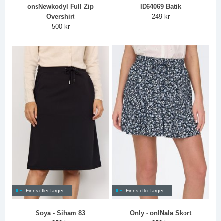
onsNewkodyl Full Zip
ID64069 Batik
Overshirt
249 kr
500 kr
Finns i fler färger
Finns i fler färger
Soya - Siham 83
Only - onlNala Skort