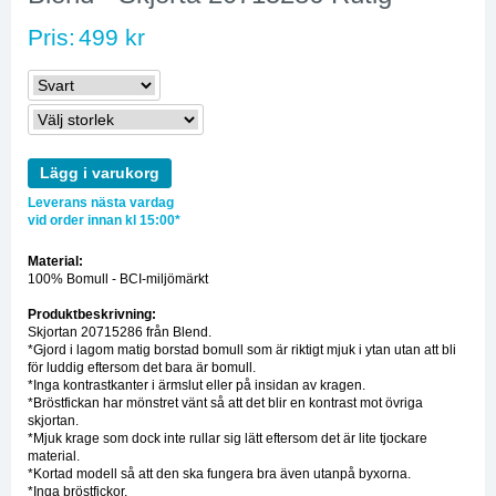
Pris:
499 kr
Lägg i varukorg
Leverans nästa vardag
vid order innan kl 15:00*
Material:
100% Bomull - BCI-miljömärkt
Produktbeskrivning:
Skjortan 20715286 från Blend.
*Gjord i lagom matig borstad bomull som är riktigt mjuk i ytan utan att bli
för luddig eftersom det bara är bomull.
*Inga kontrastkanter i ärmslut eller på insidan av kragen.
*Bröstfickan har mönstret vänt så att det blir en kontrast mot övriga
skjortan.
*Mjuk krage som dock inte rullar sig lätt eftersom det är lite tjockare
material.
*Kortad modell så att den ska fungera bra även utanpå byxorna.
*Inga bröstfickor.