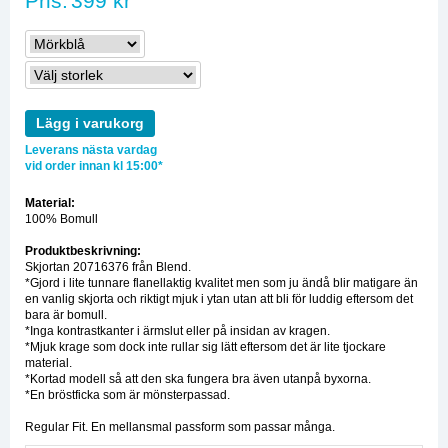
Pris:
399 kr
Lägg i varukorg
Leverans nästa vardag
vid order innan kl 15:00*
Material:
100% Bomull
Produktbeskrivning:
Skjortan 20716376 från Blend.
*Gjord i lite tunnare flanellaktig kvalitet men som ju ändå blir matigare än
en vanlig skjorta och riktigt mjuk i ytan utan att bli för luddig eftersom det
bara är bomull.
*Inga kontrastkanter i ärmslut eller på insidan av kragen.
*Mjuk krage som dock inte rullar sig lätt eftersom det är lite tjockare
material.
*Kortad modell så att den ska fungera bra även utanpå byxorna.
*En bröstficka som är mönsterpassad.
Regular Fit. En mellansmal passform som passar många.