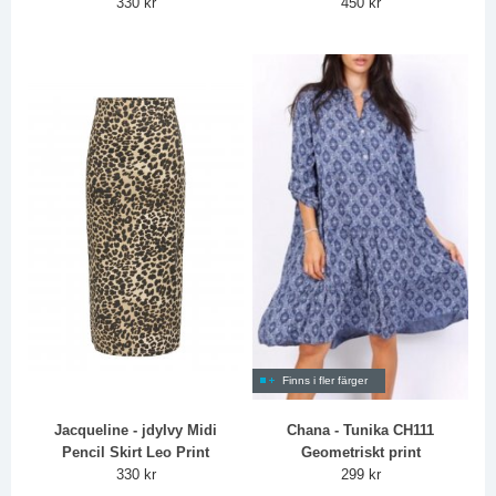
330 kr
450 kr
Finns i fler färger
Jacqueline - jdyIvy Midi
Chana - Tunika CH111
Pencil Skirt Leo Print
Geometriskt print
330 kr
299 kr