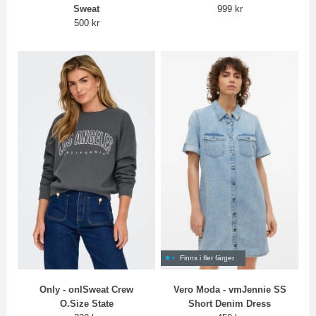
Sweat
999 kr
500 kr
Finns i fler färger
Only - onlSweat Crew
Vero Moda - vmJennie SS
O.Size State
Short Denim Dress