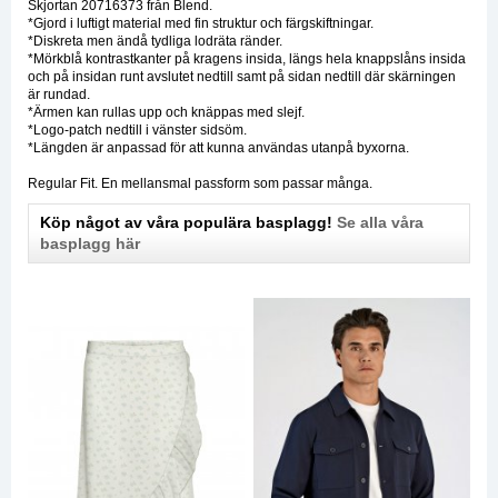
Skjortan 20716373 från Blend.
*Gjord i luftigt material med fin struktur och färgskiftningar.
*Diskreta men ändå tydliga lodräta ränder.
*Mörkblå kontrastkanter på kragens insida, längs hela knappslåns insida
och på insidan runt avslutet nedtill samt på sidan nedtill där skärningen
är rundad.
*Ärmen kan rullas upp och knäppas med slejf.
*Logo-patch nedtill i vänster sidsöm.
*Längden är anpassad för att kunna användas utanpå byxorna.
Regular Fit. En mellansmal passform som passar många.
Köp något av våra populära basplagg!
Se alla våra
basplagg här