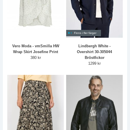
Finns i fler färger
Vero Moda - vmSmilla HW
Lindbergh White -
Wrap Skirt Josefine Print
Overshirt 30-305044
380 kr
Bröstfickor
1299 kr