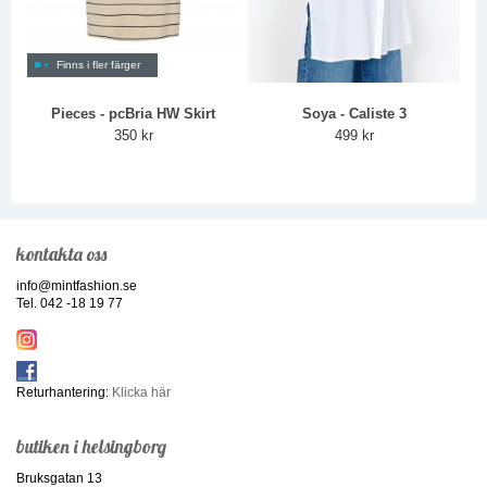
Finns i fler färger
Pieces - pcBria HW Skirt
Soya - Caliste 3
350 kr
499 kr
kontakta oss
info@mintfashion.se
Tel. 042 -18 19 77
Returhantering:
Klicka här
butiken i helsingborg
Bruksgatan 13