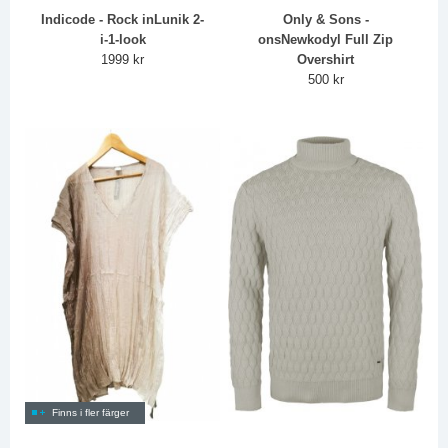
Indicode - Rock inLunik 2-
Only & Sons -
i-1-look
onsNewkodyl Full Zip
1999 kr
Overshirt
500 kr
Finns i fler färger