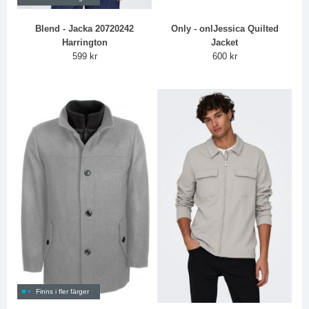
Blend - Jacka 20720242
Only - onlJessica Quilted
Harrington
Jacket
599 kr
600 kr
Finns i fler färger