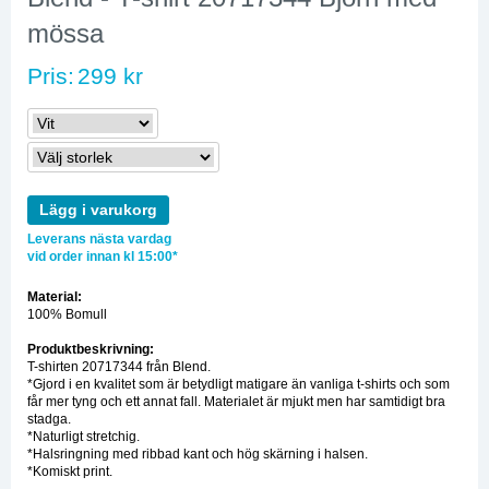
mössa
Pris:
299 kr
Lägg i varukorg
Leverans nästa vardag
vid order innan kl 15:00*
Material:
100% Bomull
Produktbeskrivning:
T-shirten 20717344 från Blend.
*Gjord i en kvalitet som är betydligt matigare än vanliga t-shirts och som
får mer tyng och ett annat fall. Materialet är mjukt men har samtidigt bra
stadga.
*Naturligt stretchig.
*Halsringning med ribbad kant och hög skärning i halsen.
*Komiskt print.