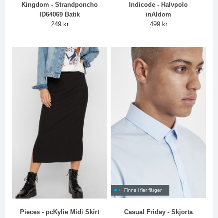
Kingdom - Strandponcho
Indicode - Halvpolo
ID64069 Batik
inAldom
249 kr
499 kr
Finns i fler färger
Pieces - pcKylie Midi Skirt
Casual Friday - Skjorta