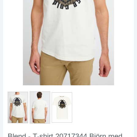
Blend - T-shirt 20717344 Björn med